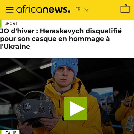
Passer
au
contenu
principal
SPORT
JO d'hiver : Heraskevych disqualifié
pour son casque en hommage à
l'Ukraine
ITALIE