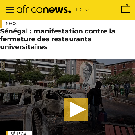
Passer
au
contenu
principal
INFOS
Sénégal : manifestation contre la
fermeture des restaurants
universitaires
SÉNÉGAL