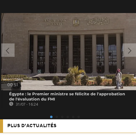
00:51
Égypte : le Premier ministre se félicite de l'approbation
de l'évaluation du FMI
31/07 - 16:24
PLUS D'ACTUALITÉS