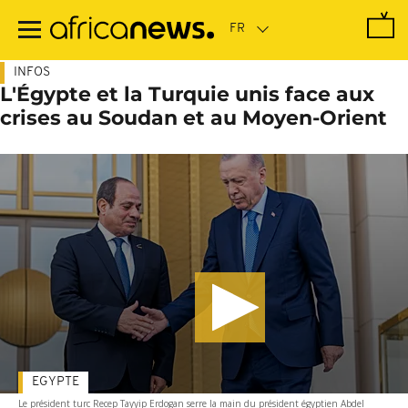
Passer
au
contenu
principal
INFOS
L'Égypte et la Turquie unis face aux
crises au Soudan et au Moyen-Orient
EGYPTE
Le président turc Recep Tayyip Erdogan serre la main du président égyptien Abdel