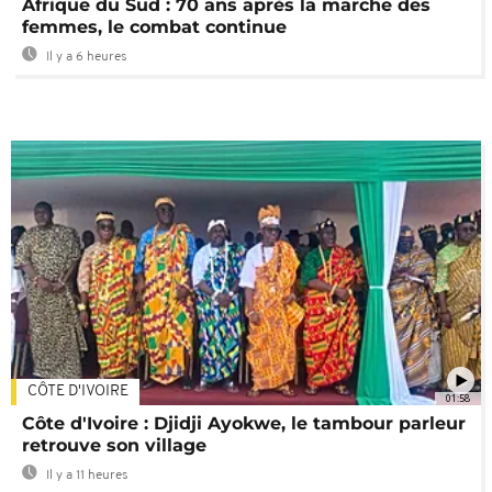
Afrique du Sud : 70 ans après la marche des
femmes, le combat continue
Il y a 6 heures
CÔTE D'IVOIRE
01:58
Côte d'Ivoire : Djidji Ayokwe, le tambour parleur
retrouve son village
Il y a 11 heures