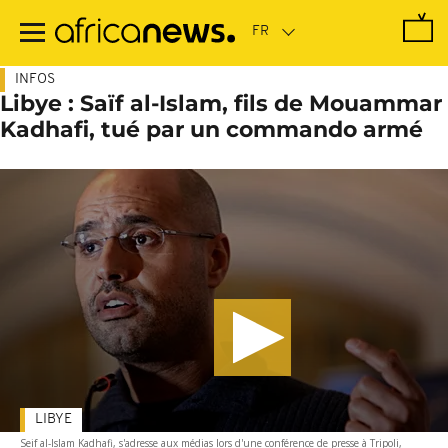
Passer
au
contenu
principal
INFOS
Libye : Saïf al-Islam, fils de Mouammar
Kadhafi, tué par un commando armé
LIBYE
Seif al-Islam Kadhafi, s'adresse aux médias lors d'une conférence de presse à Tripoli,