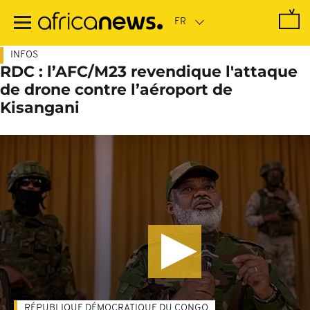
Passer
au
contenu
principal
INFOS
RDC : l’AFC/M23 revendique l'attaque
de drone contre l’aéroport de
Kisangani
RÉPUBLIQUE DÉMOCRATIQUE DU CONGO