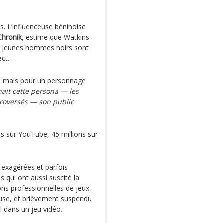
s. L’influenceuse béninoise
Chronik
, estime que Watkins
es jeunes hommes noirs sont
ect.
il, mais pour un personnage
nait cette persona — les
troversés — son public
s sur YouTube, 45 millions sur
, exagérées et parfois
 qui ont aussi suscité la
ons professionnelles de jeux
euse, et brièvement suspendu
 dans un jeu vidéo.