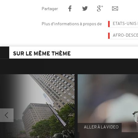
Partager
ETATS-UNIS
Plus d'informations à propos de
AFRO-DESC
SUR LE MÊME THÈME
ALLER À LA VIDEO