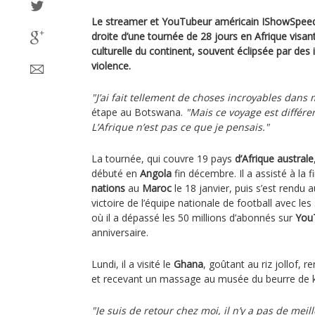
Le streamer et YouTubeur américain IShowSpeed e
droite d’une tournée de 28 jours en Afrique visant
culturelle du continent, souvent éclipsée par des
violence.
"J’ai fait tellement de choses incroyables dans 
étape au Botswana.
"Mais ce voyage est différen
L’Afrique n’est pas ce que je pensais."
La tournée, qui couvre 19 pays
d’Afrique australe
débuté en
Angola
fin décembre. Il a assisté à la f
nations
au
Maroc
le 18 janvier, puis s’est rendu 
victoire de l’équipe nationale de football avec les
où il a dépassé les 50 millions d’abonnés sur
You
anniversaire.
Lundi, il a visité le
Ghana
, goûtant au riz jollof, r
et recevant un massage au musée du beurre de k
"Je suis de retour chez moi, il n’y a pas de mei