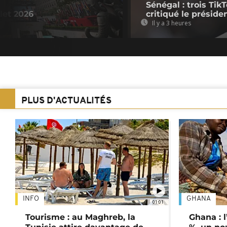
Sénégal : trois Ti
llet 2026
critiqué le préside
Il y a 3 heures
PLUS D'ACTUALITÉS
INFO
GHANA
01:01
Tourisme : au Maghreb, la
Ghana : l