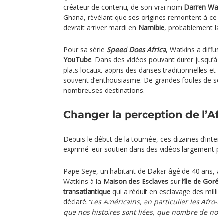
créateur de contenu, de son vrai nom
Darren Wat
Ghana, révélant que ses origines remontent à ce p
devrait arriver mardi en
Namibie
, probablement l
Pour sa série
Speed Does Africa
, Watkins a diff
YouTube
. Dans des vidéos pouvant durer jusqu’à 
plats locaux, appris des danses traditionnelles et 
souvent d’enthousiasme. De grandes foules de ses
nombreuses destinations.
Changer la perception de l’A
Depuis le début de la tournée, des dizaines d’int
exprimé leur soutien dans des vidéos largement 
Pape Seye, un habitant de Dakar âgé de 40 ans, a
Watkins à la
Maison des Esclaves
sur
l’île de Gor
transatlantique
qui a réduit en esclavage des million
déclaré.
"Les Américains, en particulier les Afro
que nos histoires sont liées, que nombre de no