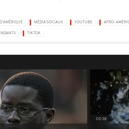
 D'AMÉRIQUE
MÉDIA SOCIAUX
YOUTUBE
AFRO-AMÉRI
ENDANTS
TIKTOK
00:38