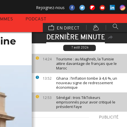
Rejoignez-nous
AMMES
PODCAST
EN DIRECT
DERNIÈRE MINUTE
aine
7 août 2026
Tourisme : au Maghreb, la Tunisie
14:24
attire davantage de français que le
Maroc
Ghana : l’inflation tombe à 4,6 %, un
13:52
nouveau signe de redressement
économique
Sénégal : trois TikTokeurs
12:53
emprisonnés pour avoir critiqué le
président Faye
PUBLICITÉ