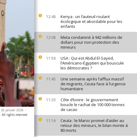
Kenya : un fauteuil roulant
12:48
écologique et abordable pour les
enfants
Meta condamné à 942 millions de
12:08
dollars pour non protection des
mineurs
USA : Qui est Abdul El-Sayed,
11:56
l’Américano-Égyptien qui bouscule
les démocrates ?
Une semaine après l’afflux massif
11:45
de migrants, Ceuta face à l’urgence
humanitaire
Côte d’Ivoire : le gouvernement
11:33
boucle le rachat de 100 000 tonnes
de cacao
e 26 janvier 2026
-
All rights reserved.
Ceuta : le Maroc promet d’aider au
11:16
retour des mineurs, le bilan monte à
80 morts