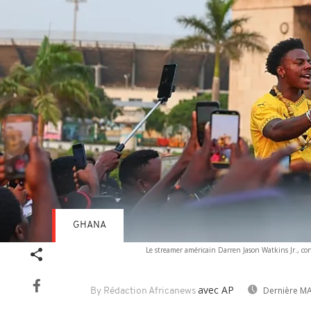
GHANA
Le streamer américain Darren Jason Watkins Jr., c
avec AP
Dernière MA
By Rédaction Africanews