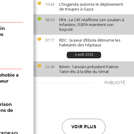
L’Ouganda autorise le déploiement
10:43
de troupes à Gaza
FIFA : La CAF réaffirme son soutien à
08:59
Infantino, l’UEFA maintient son
ain
boycott
es
RDC : la peur d’Ebola détourne les
07:17
habitants des hôpitaux
6 août 2026
Bénin : l'ancien président Patrice
22:48
Talon élu à la tête du Sénat
phobie a
neur
PUBLICITÉ
prison
ons de
VOIR PLUS
a CEDEAO