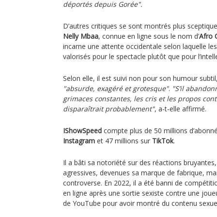
déportés depuis Gorée".
D’autres critiques se sont montrés plus sceptique
Nelly Mbaa
, connue en ligne sous le nom d’
Afro 
incarne une attente occidentale selon laquelle l
valorisés pour le spectacle plutôt que pour l’intell
Selon elle, il est suivi non pour son humour subt
"absurde, exagéré et grotesque"
.
"S’il abandon
grimaces constantes, les cris et les propos con
disparaîtrait probablement"
, a-t-elle affirmé.
IShowSpeed
compte plus de 50 millions d’abonné
Instagram
et 47 millions sur
TikTok
.
Il a bâti sa notoriété sur des réactions bruyantes
agressives, devenues sa marque de fabrique, mais
controverse. En 2022, il a été banni de compétiti
en ligne après une sortie sexiste contre une jou
de YouTube pour avoir montré du contenu sexuel