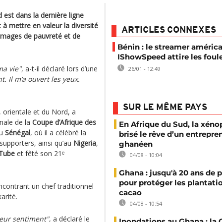
st dans la dernière ligne
 à mettre en valeur la diversité
ARTICLES CONNEXES
 images de pauvreté et de
Bénin : le streamer améric
IShowSpeed attire les foul
ma vie"
, a-t-il déclaré lors d’une
26/01 - 12:49
t. Il m’a ouvert les yeux.
SUR LE MÊME PAYS
, orientale et du Nord, a
inale de la
Coupe d’Afrique des
En Afrique du Sud, la xéno
au
Sénégal
, où il a célébré la
brisé le rêve d’un entrepre
 supporters, ainsi qu’au
Nigeria
,
ghanéen
Tube
et fêté son 21ᵉ
04/08 - 10:04
Ghana : jusqu'à 20 ans de 
pour protéger les plantati
encontrant un chef traditionnel
cacao
arité.
04/08 - 10:54
lleur sentiment"
, a déclaré le
Inondations au Ghana : l