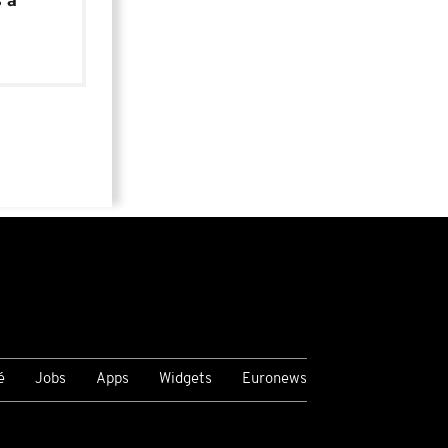
 à
é
Jobs
Apps
Widgets
Euronews