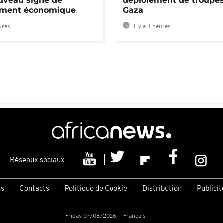
uveau signe de
déploiement de troupes
ement économique
Gaza
eures
Il y a 4 heures
Réseaux sociaux
ns
Contacts
Politique de Cookie
Distribution
Publicit
Friday 07/08/2026