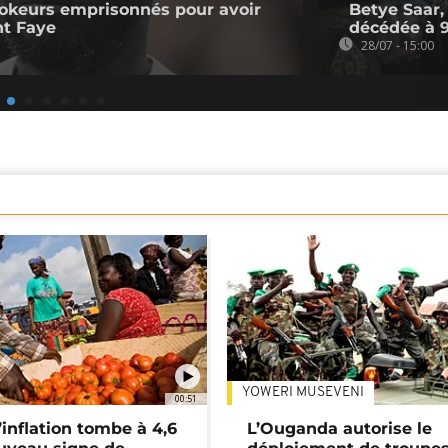
kTokeurs emprisonnés pour avoir
Betye Saar, 
nt Faye
décédée à 
28/07 - 15:00
YOWERI MUSEVENI
00:51
’inflation tombe à 4,6
L’Ouganda autorise le