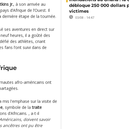
kins Jr.
, à son arrivée au
débloque 250 000 dollars p
ays d’Afrique de l’Ouest. Il
victimes
a dernière étape de la tournée.
03/08 - 14:47
usé ses aventures en direct sur
neuf heures, il a goûté des
défié des athlètes, criant
 fans l’ont suivi dans de
frique
ernautes afro-américains ont
partagées.
 mis l'emphase sur la visite de
ée
, symbole de la
traite
s d’Africains. , a-t-il
-Américains, doivent savoir
s ancêtres ont pu être