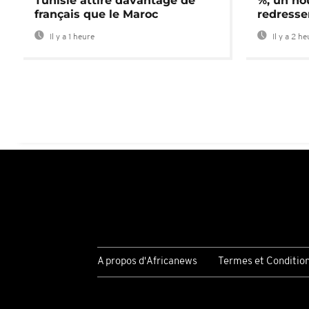
Tunisie attire davantage de
%, un no
français que le Maroc
redress
Il y a 1 heure
Il y a 2 h
A propos d'Africanews
Termes et Conditio