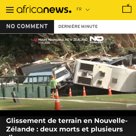
Passer
au
contenu
principal
NO COMMENT
DERNIÈRE MINUTE
0
seconds
Glissement de terrain en Nouvelle-
of
0
Zélande : deux morts et plusieurs
seconds