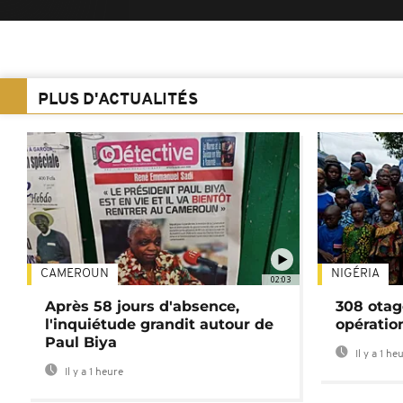
PLUS D'ACTUALITÉS
CAMEROUN
NIGÉRIA
02:03
Après 58 jours d'absence,
308 otag
l'inquiétude grandit autour de
opératio
Paul Biya
Il y a 1 he
Il y a 1 heure