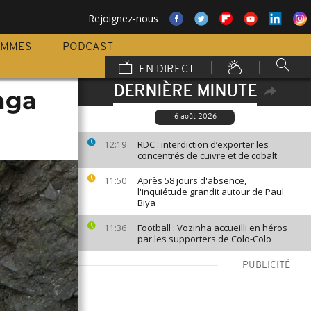
Rejoignez-nous
AMMES
PODCAST
EN DIRECT
DERNIÈRE MINUTE
nga
6 août 2026
RDC : interdiction d’exporter les
12:19
concentrés de cuivre et de cobalt
Après 58 jours d'absence,
11:50
l'inquiétude grandit autour de Paul
Biya
Football : Vozinha accueilli en héros
11:36
par les supporters de Colo-Colo
PUBLICITÉ