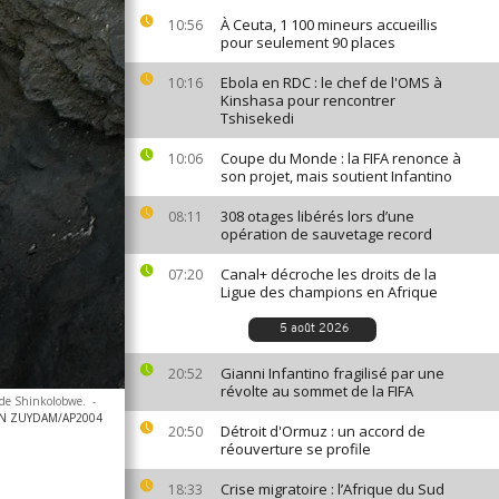
À Ceuta, 1 100 mineurs accueillis
10:56
pour seulement 90 places
Ebola en RDC : le chef de l'OMS à
10:16
Kinshasa pour rencontrer
Tshisekedi
Coupe du Monde : la FIFA renonce à
10:06
son projet, mais soutient Infantino
308 otages libérés lors d’une
08:11
opération de sauvetage record
Canal+ décroche les droits de la
07:20
Ligue des champions en Afrique
5 août 2026
Gianni Infantino fragilisé par une
20:52
révolte au sommet de la FIFA
 de Shinkolobwe.
-
AN ZUYDAM/AP2004
Détroit d'Ormuz : un accord de
20:50
réouverture se profile
Crise migratoire : l’Afrique du Sud
18:33