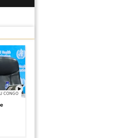
DU CONGO
01:02
de