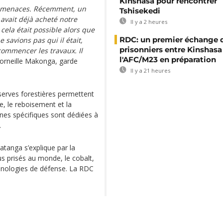
Kinshasa pour rencontrer
s menaces. Récemment, un
Tshisekedi
 avait déjà acheté notre
Il y a 2 heures
la était possible alors que
RDC: un premier échange 
savions pas qui il était,
prisonniers entre Kinshasa
 commencer les travaux. Il
l'AFC/M23 en préparation
Corneille Makonga, garde
Il y a 21 heures
serves forestières permettent
, le reboisement et la
nes spécifiques sont dédiées à
.
atanga s’explique par la
s prisés au monde, le cobalt,
echnologies de défense. La RDC