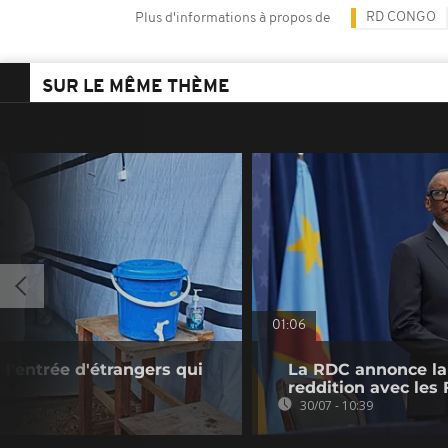
RD CONGO
Plus d'informations à propos de
SUR LE MÊME THÈME
01:06
l'entrée d'étrangers qui
La RDC annonce la 
reddition avec les
30/07 - 10:39