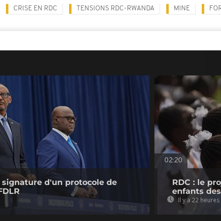
CRISE EN RDC
TENSIONS RDC-RWANDA
MINE
FO
02:20
signature d'un protocole de
RDC : le pr
 FDLR
enfants des
Il y a 22 heures