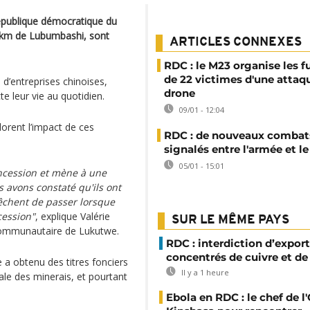
épublique démocratique du
0 km de Lubumbashi, sont
ARTICLES CONNEXES
RDC : le M23 organise les f
de 22 victimes d'une attaq
 d’entreprises chinoises,
drone
e leur vie au quotidien.
09/01 - 12:04
lorent l’impact de ces
RDC : de nouveaux combat
signalés entre l'armée et l
05/01 - 15:01
oncession et mène à une
s avons constaté qu'ils ont
pêchent de passer lorsque
cession"
, explique Valérie
SUR LE MÊME PAYS
communautaire de Lukutwe.
RDC : interdiction d’export
concentrés de cuivre et de
a obtenu des titres fonciers
Il y a 1 heure
ale des minerais, et pourtant
Ebola en RDC : le chef de l