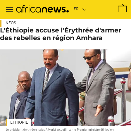
Passer
au
contenu
principal
INFOS
L'Éthiopie accuse l'Érythrée d'armer
des rebelles en région Amhara
ETHIOPIE
Le président érythréen Isaias Afwerki accueilli par le Premier ministre éthiopien