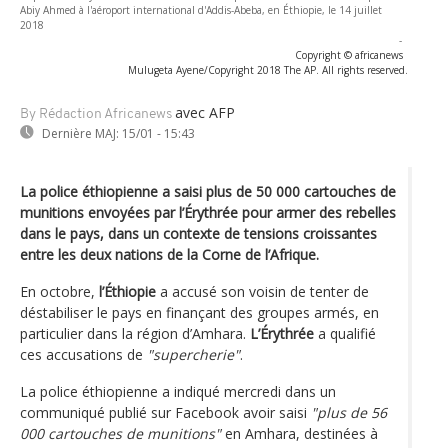
Abiy Ahmed à l'aéroport international d'Addis-Abeba, en Éthiopie, le 14 juillet
2018
-
Copyright © africanews
Mulugeta Ayene/Copyright 2018 The AP. All rights reserved.
avec AFP
By Rédaction Africanews
Dernière MAJ:
15/01 - 15:43
La police éthiopienne a saisi plus de 50 000 cartouches de
munitions envoyées par l’Érythrée pour armer des rebelles
dans le pays, dans un contexte de tensions croissantes
entre les deux nations de la Corne de l’Afrique.
En octobre,
l’Éthiopie
a accusé son voisin de tenter de
déstabiliser le pays en finançant des groupes armés, en
particulier dans la région d’Amhara.
L’Érythrée
a qualifié
ces accusations de
"supercherie"
.
La police éthiopienne a indiqué mercredi dans un
communiqué publié sur Facebook avoir saisi
"plus de 56
000 cartouches de munitions"
en Amhara, destinées à