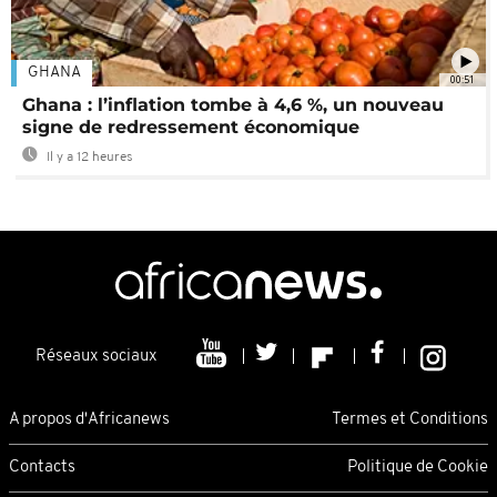
GHANA
00:51
Ghana : l’inflation tombe à 4,6 %, un nouveau
signe de redressement économique
Il y a 12 heures
Réseaux sociaux
A propos d'Africanews
Termes et Conditions
Contacts
Politique de Cookie