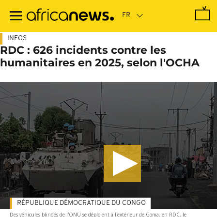
Passer
au
contenu
principal
INFOS
RDC : 626 incidents contre les
humanitaires en 2025, selon l'OCHA
RÉPUBLIQUE DÉMOCRATIQUE DU CONGO
Des véhicules blindés de l'ONU se déploient à l'extérieur de Goma, en RDC, le