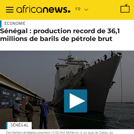
Passer
au
contenu
principal
ECONOMIE
Sénégal : production record de 36,1
millions de barils de pétrole brut
SÉNÉGAL
Des dockers sénégalais amarrent l'USS Fort McHenry, à un quai de Dakar, au