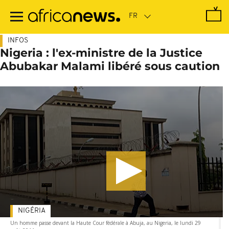
Passer
au
contenu
principal
INFOS
Nigeria : l'ex-ministre de la Justice
Abubakar Malami libéré sous caution
NIGÉRIA
Un homme passe devant la Haute Cour fédérale à Abuja, au Nigeria, le lundi 29