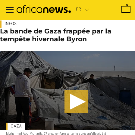
Passer
au
contenu
principal
INFOS
La bande de Gaza frappée par la
tempête hivernale Byron
GAZA
Muhannad Abu Muharib, 27 ans, renforce sa tente après qu'elle ait été