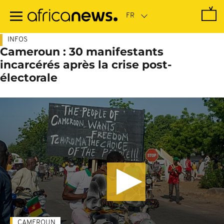
Passer
au
contenu
principal
INFOS
Cameroun : 30 manifestants
incarcérés après la crise post-
électorale
CAMEROUN