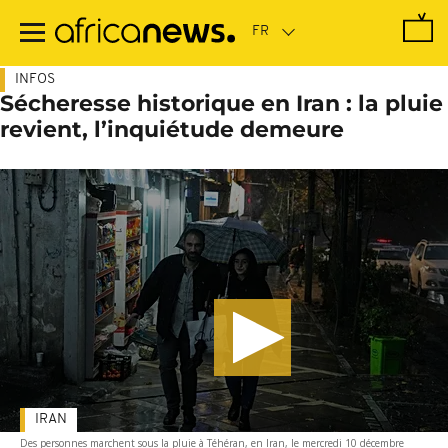
Passer
au
contenu
principal
INFOS
Sécheresse historique en Iran : la pluie
revient, l’inquiétude demeure
IRAN
Des personnes marchent sous la pluie à Téhéran, en Iran, le mercredi 10 décembre