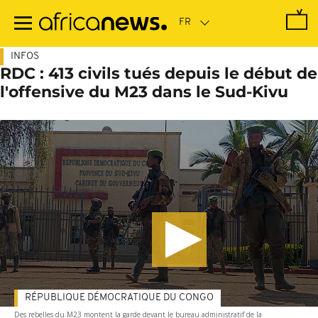
Passer
au
contenu
principal
INFOS
RDC : 413 civils tués depuis le début de
l'offensive du M23 dans le Sud-Kivu
RÉPUBLIQUE DÉMOCRATIQUE DU CONGO
Des rebelles du M23 montent la garde devant le bureau administratif de la