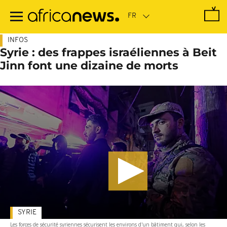
Passer
au
contenu
principal
INFOS
Syrie : des frappes israéliennes à Beit
Jinn font une dizaine de morts
SYRIE
Les forces de sécurité syriennes sécurisent les environs d'un bâtiment qui, selon les