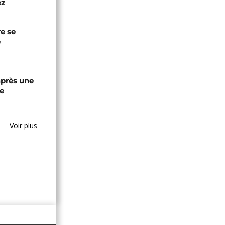
ez
re se
e
après une
e
Voir plus