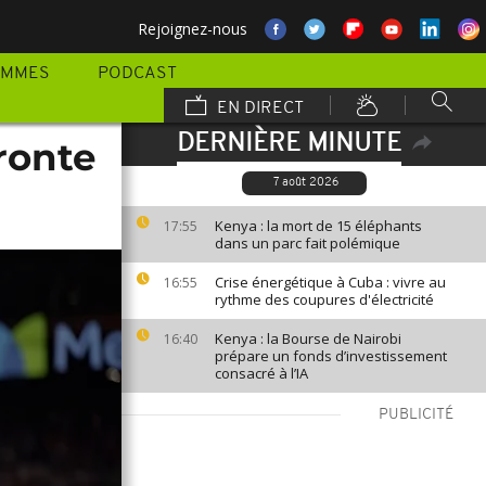
Rejoignez-nous
AMMES
PODCAST
EN DIRECT
DERNIÈRE MINUTE
ronte
7 août 2026
Kenya : la mort de 15 éléphants
17:55
dans un parc fait polémique
Crise énergétique à Cuba : vivre au
16:55
rythme des coupures d'électricité
Kenya : la Bourse de Nairobi
16:40
prépare un fonds d’investissement
consacré à l’IA
PUBLICITÉ