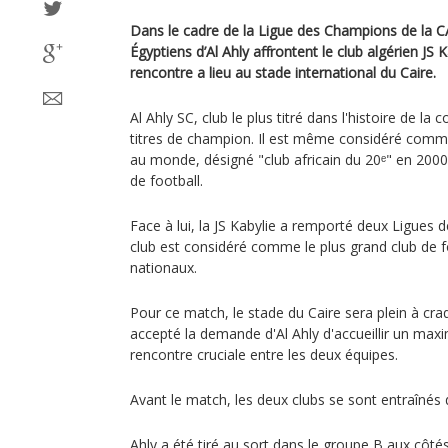
Dans le cadre de la Ligue des Champions de la C
Égyptiens d’Al Ahly affrontent le club algérien JS 
rencontre a lieu au stade international du Caire.
Al Ahly SC, club le plus titré dans l'histoire de la
titres de champion. Il est même considéré comme l
au monde, désigné "club africain du 20ᵉ" en 2000
de football.
Face à lui, la JS Kabylie a remporté deux Ligues
club est considéré comme le plus grand club de fo
nationaux.
Pour ce match, le stade du Caire sera plein à craq
accepté la demande d'Al Ahly d'accueillir un ma
rencontre cruciale entre les deux équipes.
Avant le match, les deux clubs se sont entraînés 
Ahly a été tiré au sort dans le groupe B aux côté