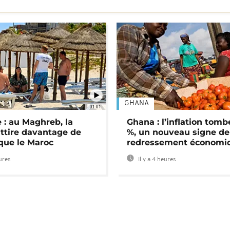
GHANA
01:01
 : au Maghreb, la
Ghana : l’inflation tomb
attire davantage de
%, un nouveau signe de
 que le Maroc
redressement économi
eures
Il y a 4 heures