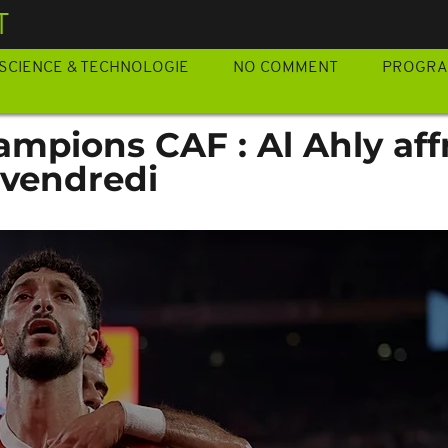
T
SCIENCE & TECHNOLOGIE
NO COMMENT
PROGR
ampions CAF : Al Ahly aff
 vendredi