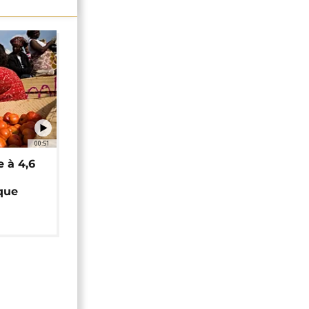
00:51
e à 4,6
que