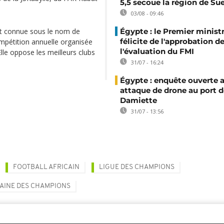
5,5 secoue la région de Su
03/08 - 09:46
t connue sous le nom de
Égypte : le Premier minist
félicite de l'approbation d
mpétition annuelle organisée
l'évaluation du FMI
Elle oppose les meilleurs clubs
31/07 - 16:24
Égypte : enquête ouverte 
attaque de drone au port d
Damiette
31/07 - 13:56
FOOTBALL AFRICAIN
LIGUE DES CHAMPIONS
CAINE DES CHAMPIONS