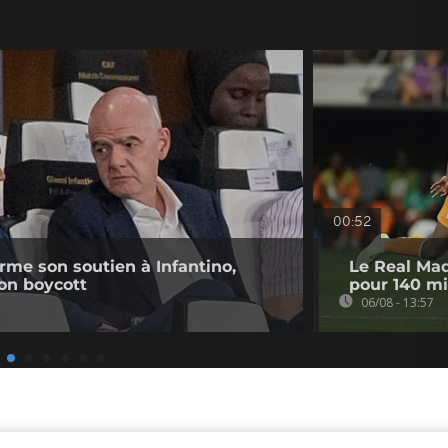
00:52
irme son soutien à Infantino,
Le Real Mad
on boycott
pour 140 mi
06/08 - 13:57