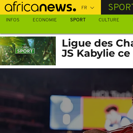
Passer
SPOR
au
contenu
INFOS
ECONOMIE
SPORT
CULTURE
principal
Ligue des Ch
JS Kabylie ce