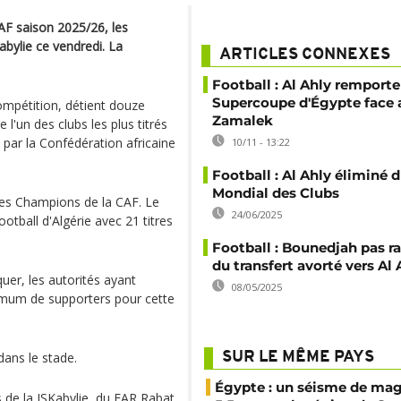
AF saison 2025/26, les
Kabylie ce vendredi. La
ARTICLES CONNEXES
Football : Al Ahly remporte
Supercoupe d'Égypte face 
 compétition, détient douze
Zamalek
'un des clubs les plus titrés
 par la Confédération africaine
10/11 - 13:22
Football : Al Ahly éliminé 
Mondial des Clubs
 des Champions de la CAF. Le
24/06/2025
otball d'Algérie avec 21 titres
Football : Bounedjah pas r
du transfert avorté vers Al 
uer, les autorités ayant
08/05/2025
ximum de supporters pour cette
dans le stade.
SUR LE MÊME PAYS
Égypte : un séisme de ma
s de la JSKabylie, du FAR Rabat