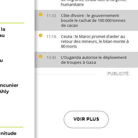
humanitaire
Côte d’Ivoire : le gouvernement
11:33
boucle le rachat de 100 000 tonnes
de cacao
 la
au
Ceuta : le Maroc promet d’aider au
11:16
retour des mineurs, le bilan monte à
80 morts
L’Ouganda autorise le déploiement
10:43
du
de troupes à Gaza
PUBLICITÉ
ancunier
Ahly
VOIR PLUS
gnitude