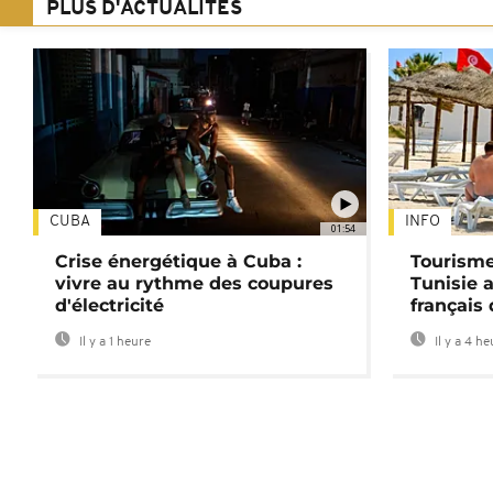
PLUS D'ACTUALITÉS
CUBA
INFO
01:54
Crise énergétique à Cuba :
Tourisme
vivre au rythme des coupures
Tunisie 
d'électricité
français
Il y a 1 heure
Il y a 4 h