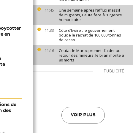
Une semaine après l’afflux massif
11:45
de migrants, Ceuta face à l’urgence
humanitaire
boycotter
Côte d’Ivoire : le gouvernement
11:33
ce en
boucle le rachat de 100 000 tonnes
de cacao
Ceuta : le Maroc promet d’aider au
11:16
retour des mineurs, le bilan monte à
n
80 morts
ta
PUBLICITÉ
ions de
n des
VOIR PLUS