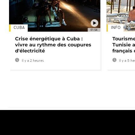
CUBA
INFO
01:54
Crise énergétique à Cuba :
Tourisme
vivre au rythme des coupures
Tunisie 
d'électricité
français
Il y a 2 heures
Il y a 5 h