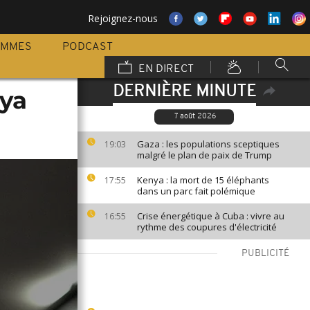
Rejoignez-nous
AMMES
PODCAST
EN DIRECT
DERNIÈRE MINUTE
nya
7 août 2026
Gaza : les populations sceptiques
19:03
malgré le plan de paix de Trump
Kenya : la mort de 15 éléphants
17:55
dans un parc fait polémique
Crise énergétique à Cuba : vivre au
16:55
rythme des coupures d'électricité
PUBLICITÉ