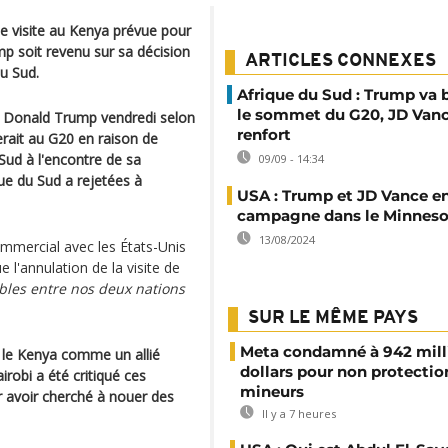
e visite au Kenya prévue pour
mp soit revenu sur sa décision
ARTICLES CONNEXES
u Sud.
Afrique du Sud : Trump va 
le sommet du G20, JD Van
de Donald Trump vendredi selon
renfort
erait au G20 en raison de
 Sud à l'encontre de sa
09/09 - 14:34
que du Sud a rejetées à
USA : Trump et JD Vance e
campagne dans le Minneso
13/08/2024
ommercial avec les États-Unis
 l'annulation de la visite de
rables entre nos deux nations
SUR LE MÊME PAYS
Meta condamné à 942 mill
é le Kenya comme un allié
dollars pour non protectio
obi a été critiqué ces
mineurs
r avoir cherché à nouer des
Il y a 7 heures