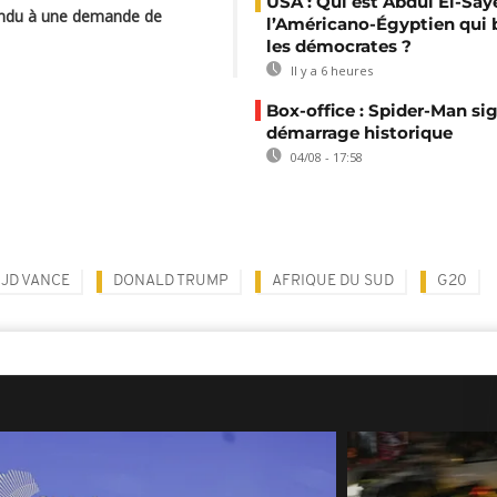
USA : Qui est Abdul El-Say
ondu à une demande de
l’Américano-Égyptien qui 
les démocrates ?
Il y a 6 heures
Box-office : Spider-Man si
démarrage historique
04/08 - 17:58
JD VANCE
DONALD TRUMP
AFRIQUE DU SUD
G20