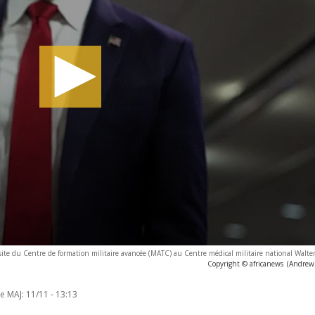
visite du Centre de formation militaire avancée (MATC) au Centre médical militaire national Walt
Copyright © africanews
(Andrew 
e MAJ:
11/11 - 13:13