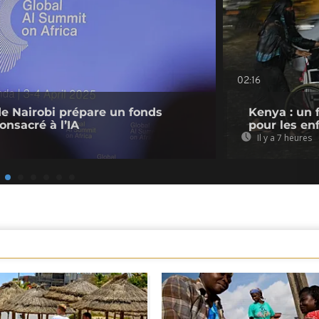
02:16
de Nairobi prépare un fonds
Kenya : un 
onsacré à l’IA
pour les en
Il y a 7 heures