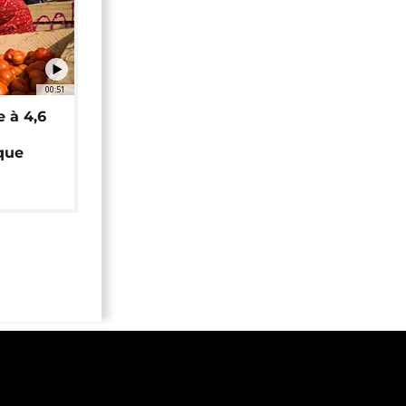
00:51
e à 4,6
que