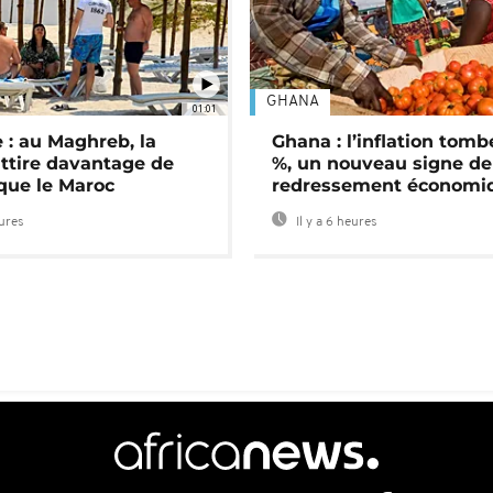
GHANA
01:01
 : au Maghreb, la
Ghana : l’inflation tomb
attire davantage de
%, un nouveau signe de
 que le Maroc
redressement économi
eures
Il y a 6 heures