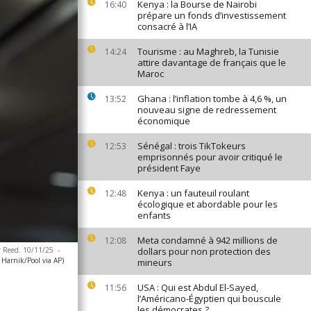
Kenya : la Bourse de Nairobi
16:40
prépare un fonds d’investissement
consacré à l’IA
Tourisme : au Maghreb, la Tunisie
14:24
attire davantage de français que le
Maroc
Ghana : l’inflation tombe à 4,6 %, un
13:52
nouveau signe de redressement
économique
Sénégal : trois TikTokeurs
12:53
emprisonnés pour avoir critiqué le
président Faye
Kenya : un fauteuil roulant
12:48
écologique et abordable pour les
enfants
Meta condamné à 942 millions de
12:08
er Reed. 10/11/25
-
dollars pour non protection des
Harnik/Pool via AP)
mineurs
USA : Qui est Abdul El-Sayed,
11:56
l’Américano-Égyptien qui bouscule
les démocrates ?