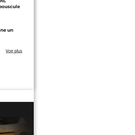
ed,
bouscule
gne un
Voir plus