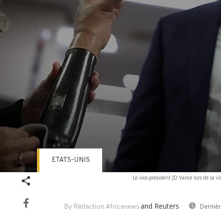
ETATS-UNIS
Volume
Le vice-président JD Vance lors de sa 
90%
and Reuters
Dernièr
By Rédaction Africanews