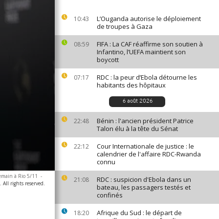
L’Ouganda autorise le déploiement
10:43
de troupes à Gaza
FIFA : La CAF réaffirme son soutien à
08:59
Infantino, l’UEFA maintient son
boycott
RDC : la peur d’Ebola détourne les
07:17
habitants des hôpitaux
6 août 2026
Bénin : l'ancien président Patrice
22:48
Talon élu à la tête du Sénat
Cour Internationale de justice : le
22:12
calendrier de l'affaire RDC-Rwanda
connu
demain à Rio 5/11
-
RDC : suspicion d'Ebola dans un
21:08
 All rights reserved.
bateau, les passagers testés et
confinés
Afrique du Sud : le départ de
18:20