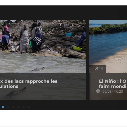
01:14
 des lacs rapproche les
El Niño : l
ulations
faim mondi
06/08 - 10:23