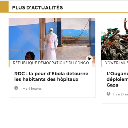
PLUS D'ACTUALITÉS
RÉPUBLIQUE DÉMOCRATIQUE DU CONGO
YOWERI MU
01:34
RDC : la peur d’Ebola détourne
L’Ougand
les habitants des hôpitaux
déploiem
Gaza
Il y a 4 heures
Il y a 27 