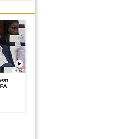
01:00
 son
EFA