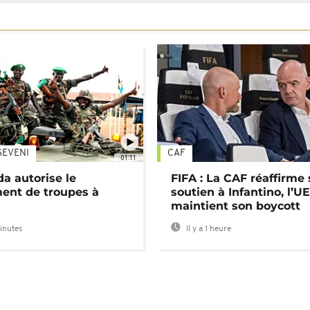
SEVENI
CAF
01:11
a autorise le
FIFA : La CAF réaffirme
ent de troupes à
soutien à Infantino, l’U
maintient son boycott
minutes
Il y a 1 heure