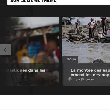
SUR LE MÊME THÈME
02:04
ets plastiques dans les
La montée des eaux
crocodiles des pop
Il y a 19 heures