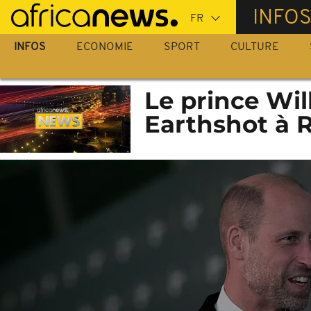
Passer
INFO
au
contenu
INFOS
ECONOMIE
SPORT
CULTURE
principal
Le prince Wil
Earthshot à R