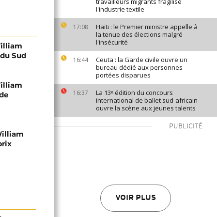
travailleurs migrants fragilise
l'industrie textile
Haïti : le Premier ministre appelle à
17:08
la tenue des élections malgré
l'insécurité
William
 du Sud
Ceuta : la Garde civile ouvre un
16:44
bureau dédié aux personnes
portées disparues
William
La 13ᵉ édition du concours
16:37
 de
international de ballet sud-africain
ouvre la scène aux jeunes talents
PUBLICITÉ
William
prix
VOIR PLUS