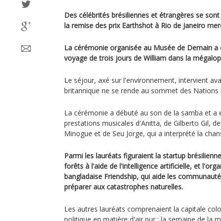
Des célébrités brésiliennes et étrangères se sont
la remise des prix Earthshot à Rio de Janeiro mer
La cérémonie organisée au Musée de Demain a ét
voyage de trois jours de William dans la mégalopo
Le séjour, axé sur l'environnement, intervient ava
britannique ne se rende au sommet des Nations u
La cérémonie a débuté au son de la samba et a 
prestations musicales d'Anitta, de Gilberto Gil, 
Minogue et de Seu Jorge, qui a interprété la ch
Parmi les lauréats figuraient la startup brésilienne
forêts à l'aide de l'intelligence artificielle, et l'or
bangladaise Friendship, qui aide les communauté
préparer aux catastrophes naturelles.
Les autres lauréats comprenaient la capitale co
politique en matière d'air pur ; la semaine de la