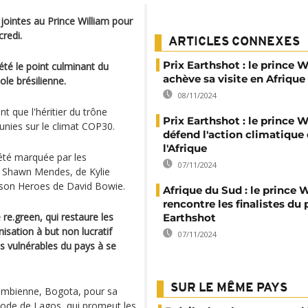
 jointes au Prince William pour
credi.
ARTICLES CONNEXES
Prix Earthshot : le prince 
é le point culminant du
achève sa visite en Afrique
le brésilienne.
08/11/2024
nt que l'héritier du trône
Prix Earthshot : le prince 
nies sur le climat COP30.
défend l'action climatique
l'Afrique
été marquée par les
07/11/2024
de Shawn Mendes, de Kylie
anson Heroes de David Bowie.
Afrique du Sud : le prince 
rencontre les finalistes du 
 re.green, qui restaure les
Earthshot
ganisation à but non lucratif
07/11/2024
s vulnérables du pays à se
SUR LE MÊME PAYS
lombienne, Bogota, pour sa
 mode de Lagos, qui promeut les