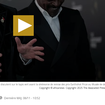
ge discutent sur le tapis vert avant la cérémonie de remise des prix Earthshot Prize au Musée de 
Copyright © africanews
Copyright 2025 The Associated Press.
Dernière MAJ:
06/11 - 10:52