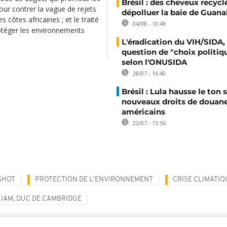
Brésil : des cheveux recycl
our contrer la vague de rejets
dépolluer la baie de Guana
s côtes africaines ; et le traité
04/08 - 10:49
rotéger les environnements
L'éradication du VIH/SIDA,
question de "choix politiq
selon l'ONUSIDA
28/07 - 16:40
Brésil : Lula hausse le ton s
nouveaux droits de douan
américains
22/07 - 15:56
SHOT
PROTECTION DE L'ENVIRONNEMENT
CRISE CLIMATIQ
LIAM, DUC DE CAMBRIDGE