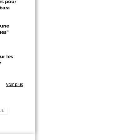
és pour
bara
 une
ues"
ur les
e
Voir plus
UE