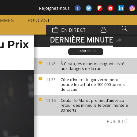
Rejoignez-nous
AMMES
PODCAST
EN DIRECT
DERNIÈRE MINUTE
u Prix
7 août 2026
À Ceuta, les mineurs migrants livrés
11:45
aux dangers de la rue
Côte d’Ivoire : le gouvernement
11:33
boucle le rachat de 100 000 tonnes
de cacao
Ceuta : le Maroc promet d’aider au
11:16
retour des mineurs, le bilan monte à
80 morts
PUBLICITÉ