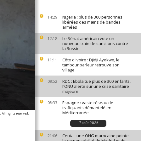
Nigeria : plus de 300 personnes
14:29
libérées des mains de bandes
armées
Le Sénat américain vote un
12:18
nouveau train de sanctions contre
la Russie
Côte d'Ivoire : Djidji Ayokwe, le
11:11
tambour parleur retrouve son
village
RDC : Ebola tue plus de 300 enfants,
09:52
l'ONU alerte sur une crise sanitaire
majeure
Espagne : vaste réseau de
08:33
trafiquants démantelé en
Méditerranée
 All rights reserved.
7 août 2026
Ceuta : une ONG marocaine pointe
21:06
la responsabilité de Madrid et de