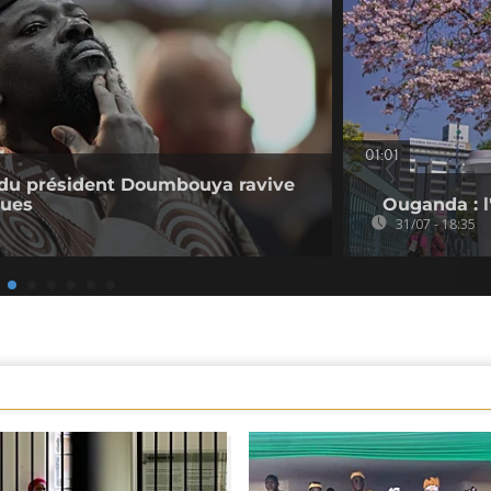
01:01
e du président Doumbouya ravive
ques
Ouganda : l'
31/07 - 18:35