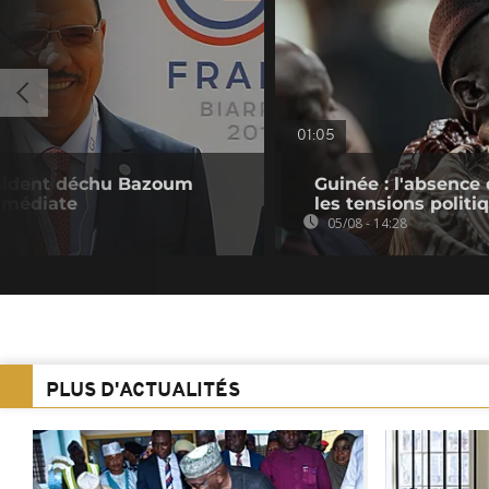
01:05
résident déchu Bazoum
Guinée : l'absenc
immédiate
les tensions politi
05/08 - 14:28
PLUS D'ACTUALITÉS