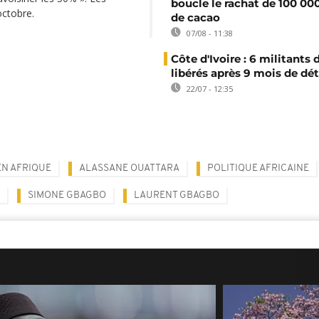
boucle le rachat de 100 00
octobre.
de cacao
07/08 - 11:38
Côte d'Ivoire : 6 militants
libérés après 9 mois de dé
22/07 - 12:35
EN AFRIQUE
ALASSANE OUATTARA
POLITIQUE AFRICAINE
SIMONE GBAGBO
LAURENT GBAGBO