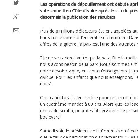
Les opérations de dépouillement ont débuté apr
vote samedi en Côte d’Ivoire après le scrutin prés
désormais la publication des résultats.
Plus de 8 millions d’électeurs étaient appelées a
bureaux de vote sur l’ensemble du territoire. Dan
affres de la guerre, la paix est l'une des attente
" Je ne veux rien d'autre que la paix. Que le meill
nous avons besoin de la paix. Nous sommes sim
notre devoir civique, en tant qu'enseignants. Je me
civique. Pour les enfants que nous enseignons, 
nous".
Cinq candidats étaient en lice pour ce scrutin do
un quatrième mandat à 83 ans. Alors que les lead
exclus du scrutin, pour des observateurs le prési
boulevard.
Samedi soir, le président de la Commission élect
que le taux de participation du premier tour « va 