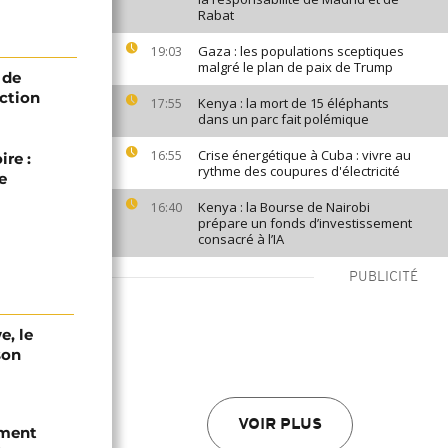
Rabat
Gaza : les populations sceptiques
19:03
malgré le plan de paix de Trump
 de
ection
Kenya : la mort de 15 éléphants
17:55
dans un parc fait polémique
Crise énergétique à Cuba : vivre au
16:55
ire :
rythme des coupures d'électricité
e
Kenya : la Bourse de Nairobi
16:40
prépare un fonds d’investissement
consacré à l’IA
PUBLICITÉ
e, le
son
VOIR PLUS
ement