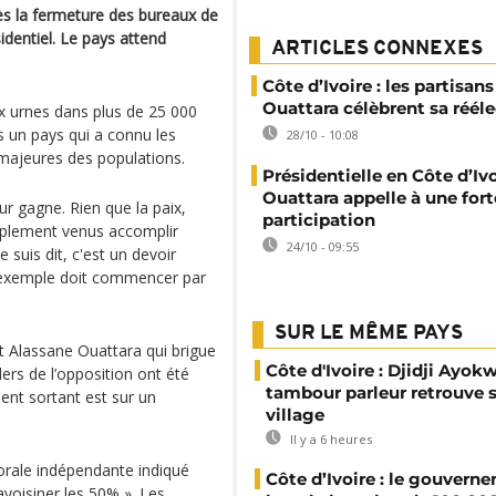
ès la fermeture des bureaux de
identiel. Le pays attend
ARTICLES CONNEXES
Côte d’Ivoire : les partisans
Ouattara célèbrent sa réél
ux urnes dans plus de 25 000
s un pays qui a connu les
28/10 - 10:08
s majeures des populations.
Présidentielle en Côte d’Ivo
Ouattara appelle à une fort
eur gagne. Rien que la paix,
participation
plement venus accomplir
24/10 - 09:55
 suis dit, c'est un devoir
l'exemple doit commencer par
SUR LE MÊME PAYS
nt Alassane Ouattara qui brigue
Côte d'Ivoire : Djidji Ayokw
ers de l’opposition ont été
tambour parleur retrouve 
dent sortant est sur un
village
Il y a 6 heures
orale indépendante indiqué
Côte d’Ivoire : le gouvern
avoisiner les 50% ». Les