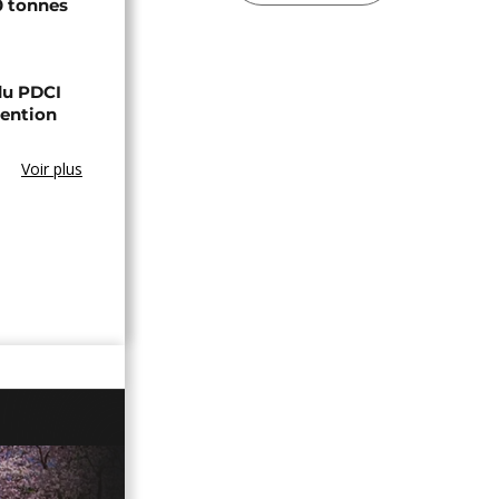
0 tonnes
 du PDCI
tention
Voir plus