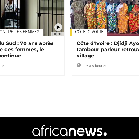
ONTRE LES FEMMES
CÔTE D'IVOIRE
02:30
du Sud : 70 ans après
Côte d'Ivoire : Djidji Ay
e des femmes, le
tambour parleur retrou
continue
village
ure
Il y a 6 heures