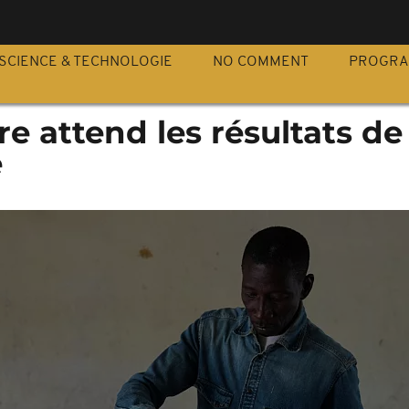
S
SCIENCE & TECHNOLOGIE
NO COMMENT
PROGR
re attend les résultats de
e