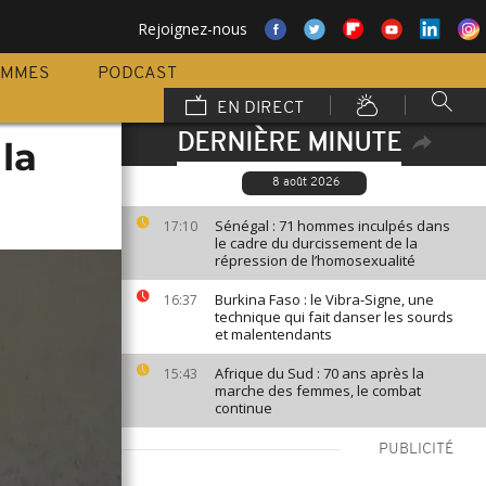
Rejoignez-nous
AMMES
PODCAST
EN DIRECT
DERNIÈRE MINUTE
 la
8 août 2026
Sénégal : 71 hommes inculpés dans
17:10
le cadre du durcissement de la
répression de l’homosexualité
Burkina Faso : le Vibra-Signe, une
16:37
technique qui fait danser les sourds
et malentendants
Afrique du Sud : 70 ans après la
15:43
marche des femmes, le combat
continue
PUBLICITÉ