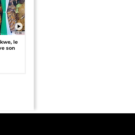
01:58
okwe, le
ve son