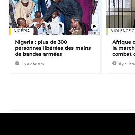
NIGÉRIA
VIOLENCE C
02:08
Nigeria : plus de 300
Afrique 
personnes libérées des mains
la march
de bandes armées
combat 
Il y a 2 heures
Il y a 1 he