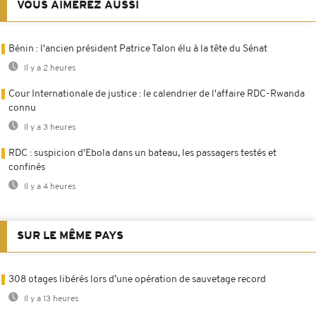
VOUS AIMEREZ AUSSI
Bénin : l'ancien président Patrice Talon élu à la tête du Sénat
Il y a 2 heures
Cour Internationale de justice : le calendrier de l'affaire RDC-Rwanda
connu
Il y a 3 heures
RDC : suspicion d'Ebola dans un bateau, les passagers testés et
confinés
Il y a 4 heures
SUR LE MÊME PAYS
308 otages libérés lors d’une opération de sauvetage record
Il y a 13 heures