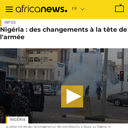
Passer
au
contenu
principal
INFOS
Nigéria : des changements à la tête de
l'armée
NIGÉRIA
La police tire des gaz lacrymogènes sur des manifestants, à Abuja, au Nigeria, le