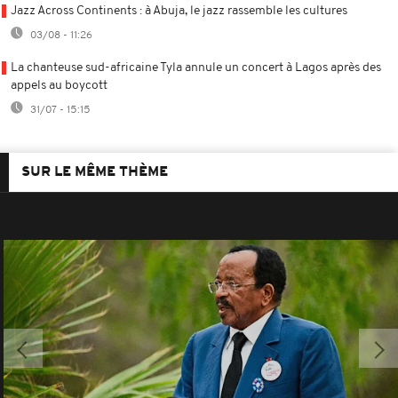
Jazz Across Continents : à Abuja, le jazz rassemble les cultures
03/08 - 11:26
La chanteuse sud-africaine Tyla annule un concert à Lagos après des
appels au boycott
31/07 - 15:15
SUR LE MÊME THÈME