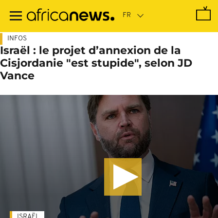
Passer
au
contenu
principal
INFOS
Israël : le projet d’annexion de la
Cisjordanie "est stupide", selon JD
Vance
ISRAËL