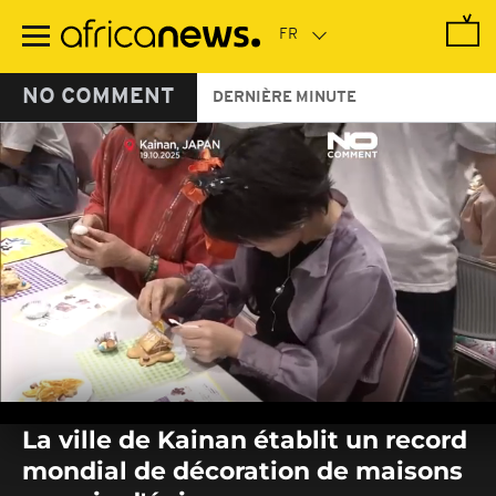
Passer
au
contenu
principal
NO COMMENT
DERNIÈRE MINUTE
0
seconds
La ville de Kainan établit un record
of
0
mondial de décoration de maisons
seconds