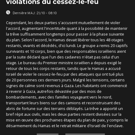
violations du cessez-le-feu
Dernière MAJ:
21/10 - 08:10
Cependant, les deux parties s'accusent mutuellement de violer
l'accord, augmentant l'incertitude quant à la possibilité de maintenir
la trêve suffisamment longtemps pour passer à la phase suivante
du plan. Selon l'accord, le Hamas devait libérer tous les 48 otages
restants, vivants et décédés, d'ici lundi. Le groupe a remis 20 captifs
survivants et 10 corps, bien que des responsables israéliens aient
par la suite déclaré que l'un des cadavres n'était pas celui d'un
otage. Le bureau du Premier ministre israélien a depuis exigé le
retour de tous les corps restants, tandis que le Hamas a accusé
Israël de violer le cessez-le-feu par des attaques qui ont tué plus
de 20 personnes ces derniers jours. Malgré les tensions, certains
signes de calme sont revenus à Gaza. Les habitants ont commencé
à revenir à Gaza, autrefois dévastée par des mois de
bombardements, avec des familles voyageant vers le nord,
transportant leurs biens sur des camions et reconstruisant des
abris de fortune sur des terrains déblayés. La trêve a apporté un
bref répit aux civils, mais les deux parties restent divisées sur la
mise en œuvre des prochaines étapes du plan de paix, y compris le
désarmement du Hamas et le retrait militaire d'Israël de l'enclave.