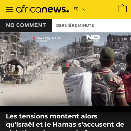
Passer
au
contenu
principal
NO COMMENT
DERNIÈRE MINUTE
0
seconds
Les tensions montent alors
of
0
qu'Israël et le Hamas s'accusent de
seconds