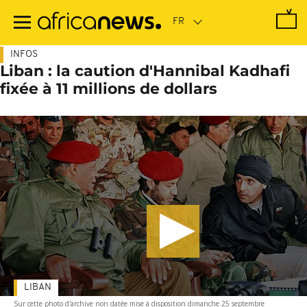
Passer
au
contenu
principal
INFOS
Liban : la caution d'Hannibal Kadhafi
fixée à 11 millions de dollars
LIBAN
Sur cette photo d'archive non datée mise à disposition dimanche 25 septembre