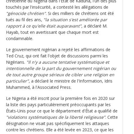
chrétienne du Nigeria dans l'État de Kaduna, l'un des plus
touchés par l'insécurité, a contesté les allégations de
"génocide chrétien"
. Si des milliers de chrétiens ont été
tués au fil des ans,
"la situation s'est améliorée par
rapport à ce qu'elle était auparavant"
, a déclaré M.
Hayab, tout en avertissant que chaque mort est
condamnable.
Le gouvernement nigérian a rejeté les affirmations de
Ted Cruz, qui ont fait l'objet de discussions parmi les
Nigérians.
"Il n'y a aucune tentative systématique et
intentionnelle de la part du gouvernement nigérian ou
de tout autre groupe sérieux de cibler une religion en
particulier"
, a déclaré le ministre de l'Information, Idris
Muhammed, à l'Associated Press.
Le Nigeria a été inscrit pour la première fois en 2020 sur
la liste des pays particulièrement préoccupants par les
États-Unis pour ce que le département d'État a qualifié de
"violations systématiques de la liberté religieuse"
. Cette
désignation ne visait pas spécifiquement les attaques
contre les chrétiens. Elle a été levée en 2023, ce que les