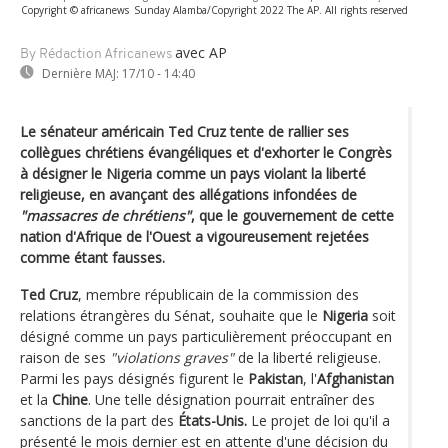
Copyright © africanews
Sunday Alamba/Copyright 2022 The AP. All rights reserved
avec AP
By Rédaction Africanews
Dernière MAJ:
17/10 - 14:40
Le sénateur américain Ted Cruz tente de rallier ses
collègues chrétiens évangéliques et d'exhorter le Congrès
à désigner le Nigeria comme un pays violant la liberté
religieuse, en avançant des allégations infondées de
"massacres de chrétiens"
, que le gouvernement de cette
nation d'Afrique de l'Ouest a vigoureusement rejetées
comme étant fausses.
Ted Cruz
, membre républicain de la commission des
relations étrangères du Sénat, souhaite que le
Nigeria
soit
désigné comme un pays particulièrement préoccupant en
raison de ses
"violations graves"
de la liberté religieuse.
Parmi les pays désignés figurent le
Pakistan
, l'
Afghanistan
et la
Chine
. Une telle désignation pourrait entraîner des
sanctions de la part des
États-Unis.
Le projet de loi qu'il a
présenté le mois dernier est en attente d'une décision du