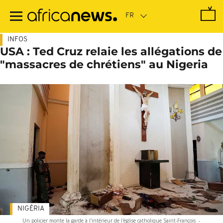
Passer
au
contenu
principal
INFOS
USA : Ted Cruz relaie les allégations de
"massacres de chrétiens" au Nigeria
NIGÉRIA
Un policier monte la garde à l'intérieur de l'église catholique Saint-François
-