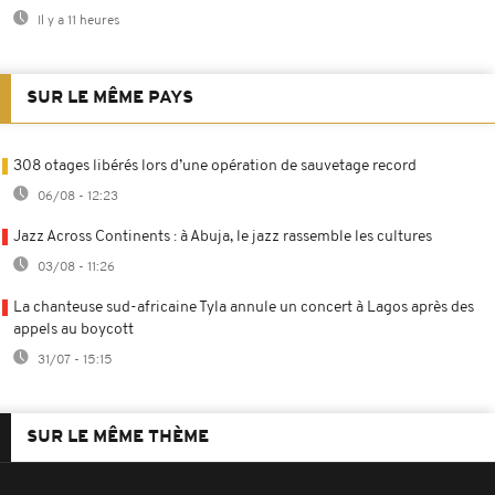
Il y a 11 heures
SUR LE MÊME PAYS
308 otages libérés lors d’une opération de sauvetage record
06/08 - 12:23
Jazz Across Continents : à Abuja, le jazz rassemble les cultures
03/08 - 11:26
La chanteuse sud-africaine Tyla annule un concert à Lagos après des
appels au boycott
31/07 - 15:15
SUR LE MÊME THÈME