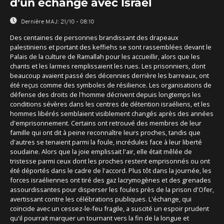
d'un échange avec Israël
Dernière MAJ:
21/10 - 08:10
Des centaines de personnes brandissant des drapeaux
palestiniens et portant des keffiehs se sont rassemblées devant le
Palais de la culture de Ramallah pour les accueillir, alors que les
chants et les larmes remplissaient les rues. Les prisonniers, dont
beaucoup avaient passé des décennies derrière les barreaux, ont
été reçus comme des symboles de résilience. Les organisations de
défense des droits de l'homme décrivent depuis longtemps les
conditions sévères dans les centres de détention israéliens, et les
hommes libérés semblaient visiblement changés après des années
d'emprisonnement. Certains ont retrouvé des membres de leur
famille qui ont dit à peine reconnaître leurs proches, tandis que
d'autres se tenaient parmi la foule, incrédules face à leur liberté
soudaine. Alors que la joie emplissait l'air, elle était mêlée de
tristesse parmi ceux dont les proches restent emprisonnés ou ont
été déportés dans le cadre de l'accord. Plus tôt dans la journée, les
forces israéliennes ont tiré des gaz lacrymogènes et des grenades
assourdissantes pour disperser les foules près de la prison d'Ofer,
avertissant contre les célébrations publiques. L'échange, qui
coïncide avec un cessez-le-feu fragile, a suscité un espoir prudent
qu'il pourrait marquer un tournant vers la fin de la longue et