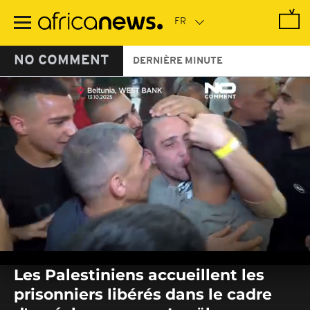
Passer
au
contenu
principal
NO COMMENT
DERNIÈRE MINUTE
0
seconds
Les Palestiniens accueillent les
of
0
prisonniers libérés dans le cadre
seconds