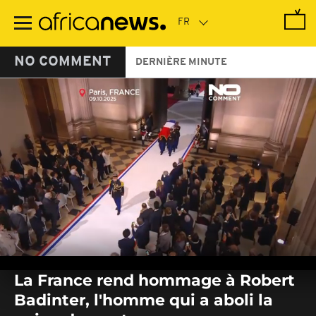
Passer
au
contenu
principal
NO COMMENT
DERNIÈRE MINUTE
0
seconds
La France rend hommage à Robert
of
0
Badinter, l'homme qui a aboli la
seconds