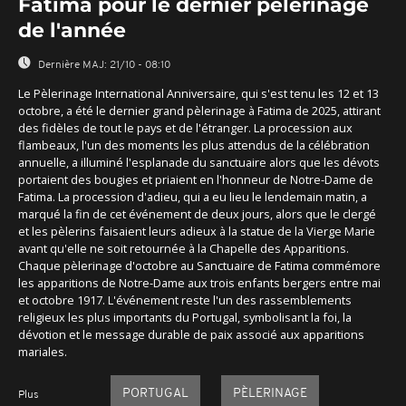
Fatima pour le dernier pèlerinage
de l'année
Dernière MAJ:
21/10 - 08:10
Le Pèlerinage International Anniversaire, qui s'est tenu les 12 et 13
octobre, a été le dernier grand pèlerinage à Fatima de 2025, attirant
des fidèles de tout le pays et de l'étranger. La procession aux
flambeaux, l'un des moments les plus attendus de la célébration
annuelle, a illuminé l'esplanade du sanctuaire alors que les dévots
portaient des bougies et priaient en l'honneur de Notre-Dame de
Fatima. La procession d'adieu, qui a eu lieu le lendemain matin, a
marqué la fin de cet événement de deux jours, alors que le clergé
et les pèlerins faisaient leurs adieux à la statue de la Vierge Marie
avant qu'elle ne soit retournée à la Chapelle des Apparitions.
Chaque pèlerinage d'octobre au Sanctuaire de Fatima commémore
les apparitions de Notre-Dame aux trois enfants bergers entre mai
et octobre 1917. L'événement reste l'un des rassemblements
religieux les plus importants du Portugal, symbolisant la foi, la
dévotion et le message durable de paix associé aux apparitions
mariales.
PORTUGAL
PÈLERINAGE
Plus