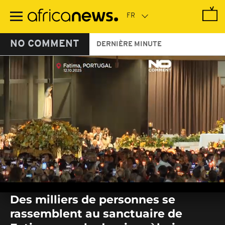
Passer
au
contenu
principal
NO COMMENT
DERNIÈRE MINUTE
0
seconds
Des milliers de personnes se
of
0
rassemblent au sanctuaire de
seconds