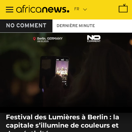
Passer
au
contenu
principal
NO COMMENT
DERNIÈRE MINUTE
0
seconds
Festival des Lumières à Berlin : la
of
0
capitale s’illumine de couleurs et
seconds