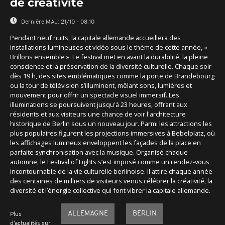
de créativité
Dernière MAJ:
21/10 - 08:10
Pendant neuf nuits, la capitale allemande accueillera des
installations lumineuses et vidéo sous le thème de cette année, «
Brillons ensemble ». Le festival met en avant la durabilité, la pleine
conscience et la préservation de la diversité culturelle. Chaque soir
dès 19 h, des sites emblématiques comme la porte de Brandebourg
ou la tour de télévision s’illuminent, mêlant sons, lumières et
mouvement pour offrir un spectacle visuel immersif. Les
illuminations se poursuivent jusqu'à 23 heures, offrant aux
résidents et aux visiteurs une chance de voir l'architecture
historique de Berlin sous un nouveau jour. Parmi les attractions les
plus populaires figurent les projections immersives à Bebelplatz, où
les affichages lumineux enveloppent les façades de la place en
parfaite synchronisation avec la musique. Organisé chaque
automne, le Festival of Lights s’est imposé comme un rendez-vous
incontournable de la vie culturelle berlinoise. Il attire chaque année
des centaines de milliers de visiteurs venus célébrer la créativité, la
diversité et l’énergie collective qui font vibrer la capitale allemande.
ALLEMAGNE
BERLIN
Plus
d'actualités sur