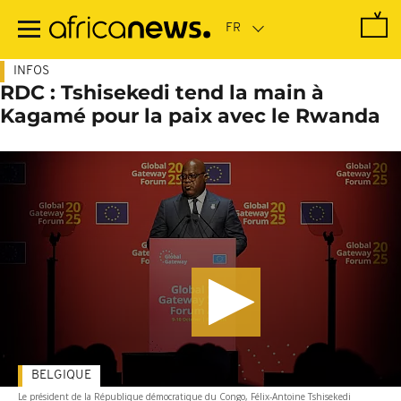
Passer
au
contenu
principal
INFOS
RDC : Tshisekedi tend la main à
Kagamé pour la paix avec le Rwanda
BELGIQUE
Le président de la République démocratique du Congo, Félix-Antoine Tshisekedi