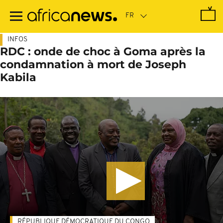
Passer
au
contenu
principal
INFOS
RDC : onde de choc à Goma après la
condamnation à mort de Joseph
Kabila
RÉPUBLIQUE DÉMOCRATIQUE DU CONGO