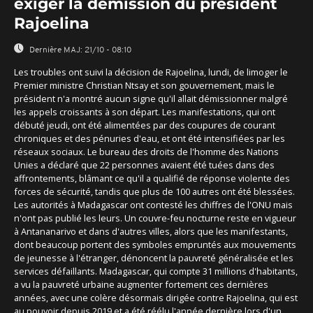
exiger la démission du président
Rajoelina
Dernière MAJ:
21/10 - 08:10
Les troubles ont suivi la décision de Rajoelina, lundi, de limoger le
Premier ministre Christian Ntsay et son gouvernement, mais le
président n'a montré aucun signe qu'il allait démissionner malgré
les appels croissants à son départ. Les manifestations, qui ont
débuté jeudi, ont été alimentées par des coupures de courant
chroniques et des pénuries d'eau, et ont été intensifiées par les
réseaux sociaux. Le bureau des droits de l'homme des Nations
Unies a déclaré que 22 personnes avaient été tuées dans des
affrontements, blâmant ce qu'il a qualifié de réponse violente des
forces de sécurité, tandis que plus de 100 autres ont été blessées.
Les autorités à Madagascar ont contesté les chiffres de l'ONU mais
n'ont pas publié les leurs. Un couvre-feu nocturne reste en vigueur
à Antananarivo et dans d'autres villes, alors que les manifestants,
dont beaucoup portent des symboles empruntés aux mouvements
de jeunesse à l'étranger, dénoncent la pauvreté généralisée et les
services défaillants. Madagascar, qui compte 31 millions d'habitants,
a vu la pauvreté urbaine augmenter fortement ces dernières
années, avec une colère désormais dirigée contre Rajoelina, qui est
au pouvoir depuis 2019 et a été réélu l'année dernière lors d'un