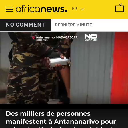
Passer
au
contenu
principal
NO COMMENT
DERNIÈRE MINUTE
0
seconds
Des milliers de personnes
of
0
manifestent à Antananarivo pour
seconds