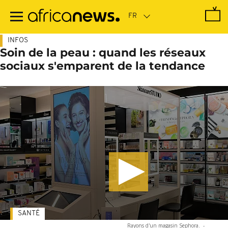
Passer
au
contenu
principal
INFOS
Soin de la peau : quand les réseaux
sociaux s'emparent de la tendance
SANTÉ
Rayons d'un magasin Sephora.
-