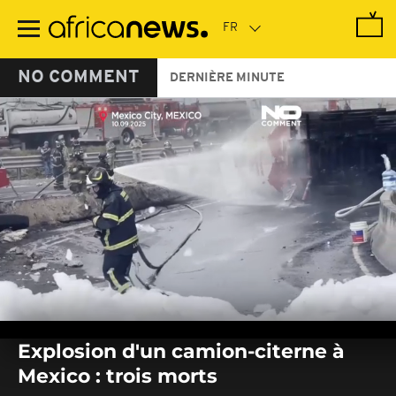
Passer
au
contenu
principal
NO COMMENT
DERNIÈRE MINUTE
0
seconds
Explosion d'un camion-citerne à
of
0
Mexico : trois morts
seconds