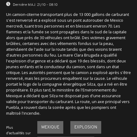
Dernière MAJ:
21/10 - 08:10
Un camion-citerne transportant plus de 13 000 gallons de carburant
s'est renversé et a explosé sous un pont autoroutier de Mexico
mercredi, tuant trois personnes et en blessant environ 70. Les
flammes et la fumée se sont propagées dans le sud de la capitale
alors que près de 30 véhicules ont brûlé. Des victimes gravement
brûlées, certaines avec des vêtements fondus sur la peau,
attendaient de l'aide sur la route tandis que des voisins tiraient
d'autres personnes du feu. La maire Clara Brugada a qualifié
l'explosion d'urgence et a déclaré que 19 des blessés, dont deux
jeunes enfants et le conducteur du camion, sont dans un état
critique. Les autorités pensent que le camion a explosé après s'être
renversé, mais les procureurs enquêtent sur la cause. Le véhicule
portait le logo de la compagnie énergétique Silza, qui a nié en être
propriétaire. Et plus tard, le ministère de l'Environnement du
Mexique a déclaré que Silza ne disposait pas d'une assurance
valide pour transporter du carburant. La route, un axe principal vers
Puebla, a rouvert dans la soirée après que les pompiers ont
maîtrisé l'incendie.
MEXIQUE
EXPLOSION
Plus
d'actualités sur