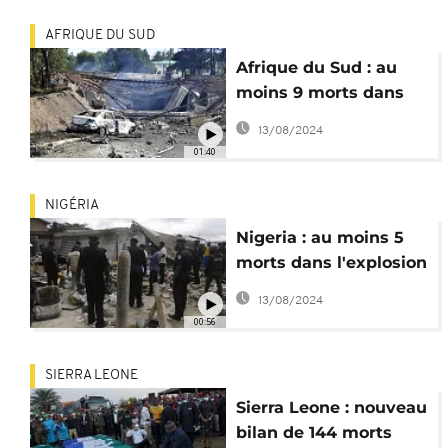
AFRIQUE DU SUD
Afrique du Sud : au
moins 9 morts dans
l'explosion d'un
13/08/2024
camion-citerne
01:40
NIGÉRIA
Nigeria : au moins 5
morts dans l'explosion
d'une bouteille de gaz
13/08/2024
00:56
SIERRA LEONE
Sierra Leone : nouveau
bilan de 144 morts