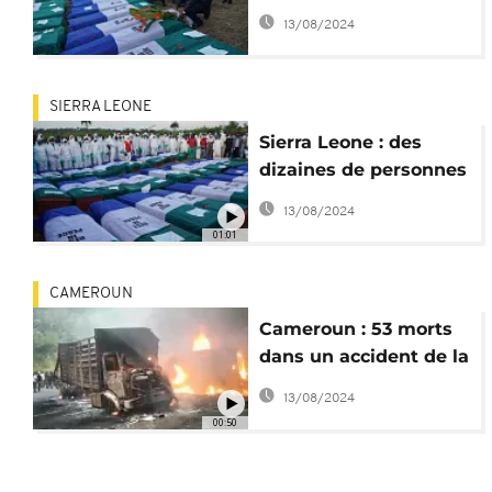
dans l'explosion du
13/08/2024
camion-citerne
SIERRA LEONE
Sierra Leone : des
dizaines de personnes
enterrées après
13/08/2024
l'explosion
01:01
CAMEROUN
Cameroun : 53 morts
dans un accident de la
circulation
13/08/2024
00:50