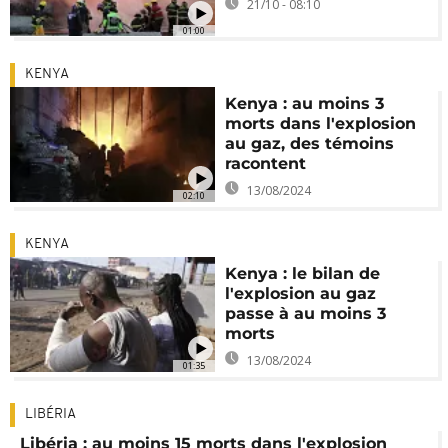
21/10 - 08:10
01:00
KENYA
Kenya : au moins 3
morts dans l'explosion
au gaz, des témoins
racontent
13/08/2024
02:10
KENYA
Kenya : le bilan de
l'explosion au gaz
passe à au moins 3
morts
13/08/2024
01:35
LIBÉRIA
Libéria : au moins 15 morts dans l'explosion