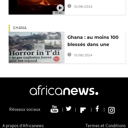
morts dans des
13/08/2024
stations-service du
01:45
Ghana
GHANA
Ghana : au moins 100
blessés dans une
explosion de gaz à
13/08/2024
Takoradi
Réseaux sociaux
A propos d'Africanews
Termes et Conditions