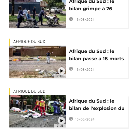
Afrique du Sud : le
bilan grimpe à 26
morts dans l'accident
13/08/2024
du camion-citerne
AFRIQUE DU SUD
Afrique du Sud : le
bilan passe à 18 morts
dans l'explosion du
13/08/2024
camion-citerne
01:05
AFRIQUE DU SUD
Afrique du Sud : le
bilan de l'explosion du
camion-citerne passe
13/08/2024
à 15 morts
01:38