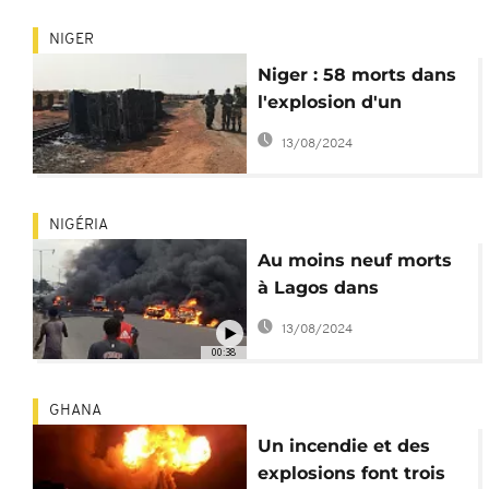
NIGER
Niger : 58 morts dans
l'explosion d'un
camion-citerne à
13/08/2024
Niamey
NIGÉRIA
Au moins neuf morts
à Lagos dans
l'explosion d'un
13/08/2024
camion-citerne
00:38
GHANA
Un incendie et des
explosions font trois