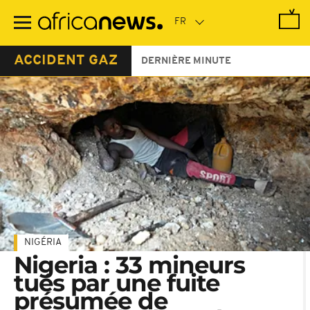
Passer
au
contenu
principal
ACCIDENT GAZ
DERNIÈRE MINUTE
NIGÉRIA
Nigeria : 33 mineurs
tués par une fuite
présumée de