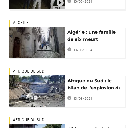
13/08/2024
Johannesburg
01:37
ALGÉRIE
Algérie : une famille
de six meurt
intoxiquée au
13/08/2024
monoxyde de carbone
AFRIQUE DU SUD
Afrique du Sud : le
bilan de l'explosion du
camion-citerne monte
13/08/2024
à 34 morts
AFRIQUE DU SUD