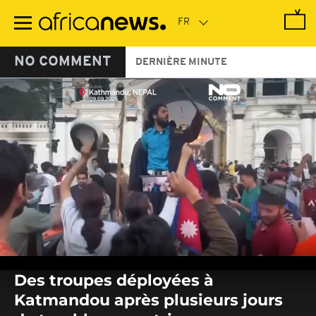
Passer
au
contenu
principal
NO COMMENT
DERNIÈRE MINUTE
0
seconds
Des troupes déployées à
of
0
Katmandou après plusieurs jours
seconds