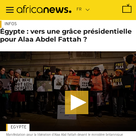
Passer
au
contenu
principal
INFOS
Égypte : vers une grâce présidentielle
pour Alaa Abdel Fattah ?
EGYPTE
Manifestation pour la libération d'Alaa Abd Fattah devant le ministère britannique