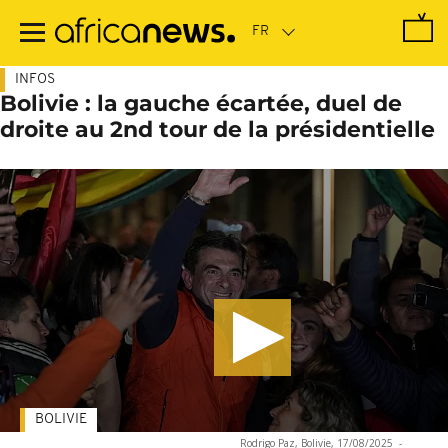
Passer
au
contenu
principal
INFOS
Bolivie : la gauche écartée, duel de
droite au 2nd tour de la présidentielle
BOLIVIE
Rodrigo Paz, Bolivie, 17/08/2025
-