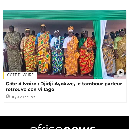
CÔTE D'IVOIRE
01:58
Côte d'Ivoire : Djidji Ayokwe, le tambour parleur
retrouve son village
Il y a 20 heures