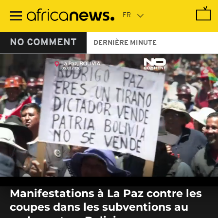
Passer
au
contenu
principal
NO COMMENT
DERNIÈRE MINUTE
0
seconds
Manifestations à La Paz contre les
of
0
coupes dans les subventions au
seconds