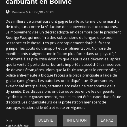
carburant en Bolivie
Dernière MAJ:
06/01 - 10:05
Des milliers de travailleurs ont gagné la ville au terme d’une marche
de trois jours contre la réduction des subventions aux carburants.
Le mouvement vise un décret adopté en décembre par le président
Rodrigo Paz, qui met fin à des subventions de longue date pour
l’essence et le diesel. Les prix ont rapidement doublé, faisant
grimper les coûts du transport et de l’alimentation. Nombre de
manifestants craignent une inflation plus forte dans un pays déjà
confronté à sa pire crise économique depuis des décennies, après
que la vente à perte de carburants importés a asséché les réserves
de devises étrangères. Alors que la foule atteignait le centre-ville, la
police anti-émeute a bloqué l’accès à la place principale à l’aide de
gaz lacrymogènes. Les autorités ont indiqué que 12 personnes
avaient été interpellées, certaines accusées de transporter de la
dynamite. Des discussions ont été ouvertes entre les dirigeants
syndicaux et le gouvernement, mais elles ont été suspendues faute
d’accord. Les organisateurs de la protestation menacent de
barrages routiers si le décret reste en vigueur.
BOLIVIE
INFLATION
LA PAZ
Plus
d'actualités sur