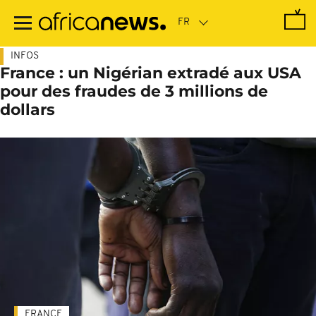
Passer
au
contenu
principal
INFOS
France : un Nigérian extradé aux USA
pour des fraudes de 3 millions de
dollars
FRANCE