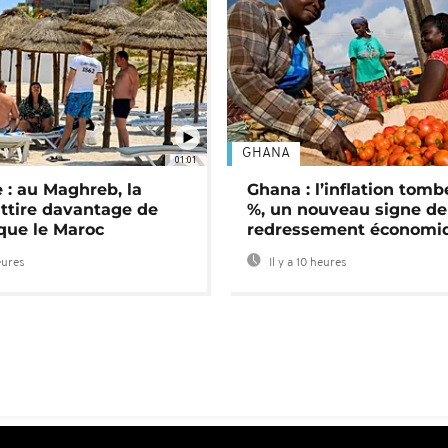
GHANA
01:01
 : au Maghreb, la
Ghana : l’inflation tomb
attire davantage de
%, un nouveau signe de
 que le Maroc
redressement économi
eures
Il y a 10 heures