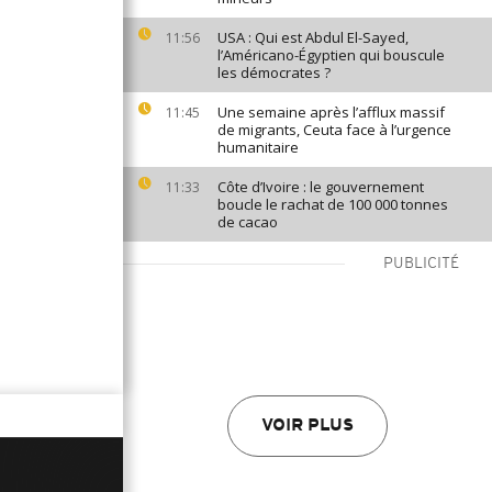
USA : Qui est Abdul El-Sayed,
11:56
l’Américano-Égyptien qui bouscule
les démocrates ?
Une semaine après l’afflux massif
11:45
de migrants, Ceuta face à l’urgence
humanitaire
Côte d’Ivoire : le gouvernement
11:33
boucle le rachat de 100 000 tonnes
de cacao
PUBLICITÉ
VOIR PLUS