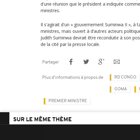
d'une réunion que le président a indiquée comme 
ministres.
Il s'agirait d'un « gouvernement Suminwa II », à ta
ministres, mais ouvert à d’autres acteurs politiqu
Judith Suminwa devrait être reconduite à son pos
de la cité par la presse locale.
Partager
RD CONGO
Plus d'informations à propos de
GOMA
PREMIER MINISTRE
SUR LE MÊME THÈME