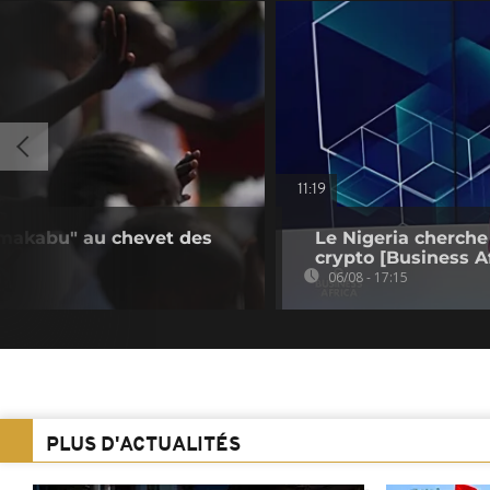
11:19
 makabu" au chevet des
Le Nigeria cherche
crypto [Business Af
06/08 - 17:15
PLUS D'ACTUALITÉS