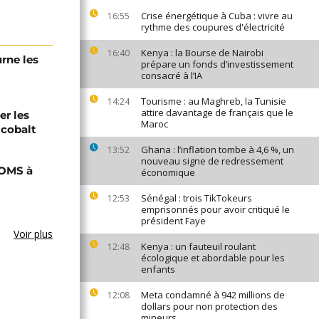
Crise énergétique à Cuba : vivre au
16:55
rythme des coupures d'électricité
Kenya : la Bourse de Nairobi
16:40
urne les
prépare un fonds d’investissement
consacré à l’IA
Tourisme : au Maghreb, la Tunisie
14:24
attire davantage de français que le
er les
Maroc
 cobalt
Ghana : l’inflation tombe à 4,6 %, un
13:52
nouveau signe de redressement
'OMS à
économique
Sénégal : trois TikTokeurs
12:53
emprisonnés pour avoir critiqué le
président Faye
Voir plus
Kenya : un fauteuil roulant
12:48
écologique et abordable pour les
enfants
Meta condamné à 942 millions de
12:08
dollars pour non protection des
mineurs