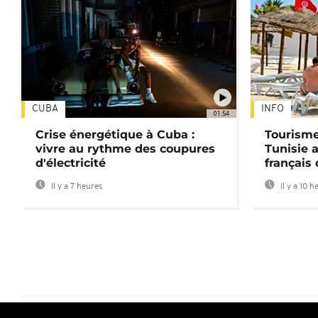
CUBA
INFO
01:54
Crise énergétique à Cuba :
Tourisme
vivre au rythme des coupures
Tunisie 
d'électricité
français
Il y a 7 heures
Il y a 10 h