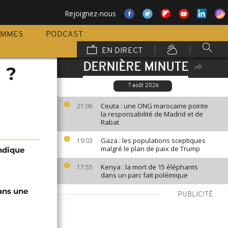
Rejoignez-nous
AMMES
PODCAST
EN DIRECT
DERNIÈRE MINUTE
 ?
7 août 2026
Ceuta : une ONG marocaine pointe
21:06
la responsabilité de Madrid et de
Rabat
Gaza : les populations sceptiques
19:03
malgré le plan de paix de Trump
endique
Kenya : la mort de 15 éléphants
17:55
dans un parc fait polémique
ans une
PUBLICITÉ