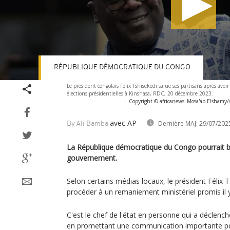
RÉPUBLIQUE DÉMOCRATIQUE DU CONGO
Volume
Le président congolais Felix Tshisekedi salue ses partisans après avoi
90%
élections présidentielles à Kinshasa, RDC, 20 décembre 2023.
-
Copyright © africanews
Mosa'ab Elshamy/C
avec AP
Dernière MAJ:
29/07/202
By Ali Bamba
La République démocratique du Congo pourrait b
gouvernement.
Selon certains médias locaux, le président Félix T
procéder à un remaniement ministériel promis il y
C'est le chef de l'état en personne qui a déclench
en promettant une communication importante pou