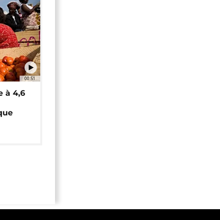
00:51
e à 4,6
que