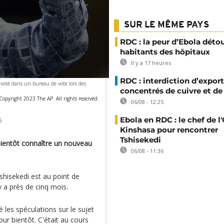
SUR LE MÊME PAYS
RDC : la peur d’Ebola déto
habitants des hôpitaux
Il y a 17 heures
RDC : interdiction d’export
r voté dans un bureau de vote lors des
concentrés de cuivre et de
opyright 2023 The AP. All rights reserved.
06/08 - 12:25
Ebola en RDC : le chef de l
5
Kinshasa pour rencontrer
Tshisekedi
ientôt connaître un nouveau
06/08 - 11:36
shisekedi est au point de
 a près de cinq mois.
é les spéculations sur le sujet
r bientôt. C'était au cours