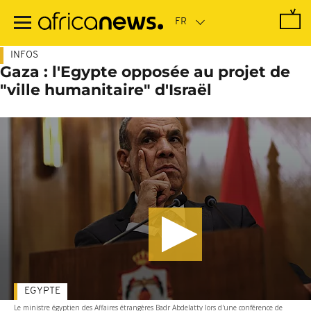
Passer
au
contenu
principal
INFOS
Gaza : l'Egypte opposée au projet de
"ville humanitaire" d'Israël
EGYPTE
Le ministre égyptien des Affaires étrangères Badr Abdelatty lors d'une conférence de