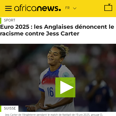
Passer
au
contenu
principal
SPORT
Euro 2025 : les Anglaises dénoncent le
racisme contre Jess Carter
SUISSE
Jess Carter de l'Angleterre pendant le match de football de l'Euro 2025, groupe D,