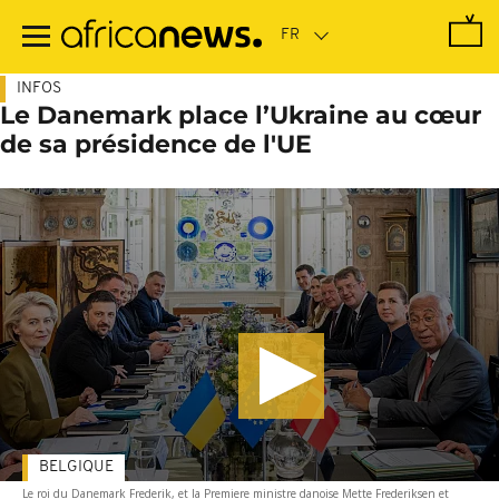
Passer
au
contenu
principal
INFOS
Le Danemark place l’Ukraine au cœur
de sa présidence de l'UE
BELGIQUE
Le roi du Danemark Frederik, et la Premiere ministre danoise Mette Frederiksen et