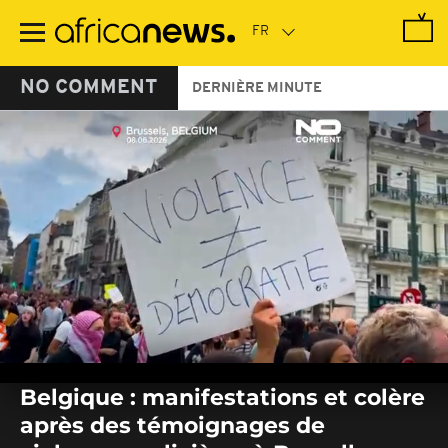
Passer
au
contenu
principal
NO COMMENT
DERNIÈRE MINUTE
0
seconds
Belgique : manifestations et colère
of
0
après des témoignages de
seconds