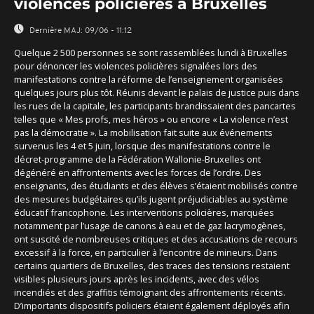
violences policières à Bruxelles
Dernière MAJ:
09/06 - 11:12
Quelque 2 500 personnes se sont rassemblées lundi à Bruxelles
pour dénoncer les violences policières signalées lors des
manifestations contre la réforme de l’enseignement organisées
quelques jours plus tôt. Réunis devant le palais de justice puis dans
les rues de la capitale, les participants brandissaient des pancartes
telles que « Mes profs, mes héros » ou encore « La violence n’est
pas la démocratie ». La mobilisation fait suite aux événements
survenus les 4 et 5 juin, lorsque des manifestations contre le
décret-programme de la Fédération Wallonie-Bruxelles ont
dégénéré en affrontements avec les forces de l’ordre. Des
enseignants, des étudiants et des élèves s’étaient mobilisés contre
des mesures budgétaires qu’ils jugent préjudiciables au système
éducatif francophone. Les interventions policières, marquées
notamment par l’usage de canons à eau et de gaz lacrymogènes,
ont suscité de nombreuses critiques et des accusations de recours
excessif à la force, en particulier à l’encontre de mineurs. Dans
certains quartiers de Bruxelles, des traces des tensions restaient
visibles plusieurs jours après les incidents, avec des vélos
incendiés et des graffitis témoignant des affrontements récents.
D’importants dispositifs policiers étaient également déployés afin