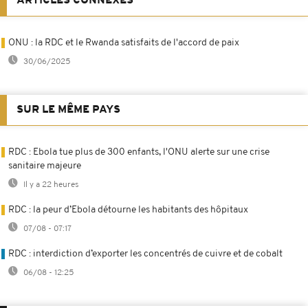
ARTICLES CONNEXES
ONU : la RDC et le Rwanda satisfaits de l'accord de paix
30/06/2025
SUR LE MÊME PAYS
RDC : Ebola tue plus de 300 enfants, l'ONU alerte sur une crise
sanitaire majeure
Il y a 22 heures
RDC : la peur d’Ebola détourne les habitants des hôpitaux
07/08 - 07:17
RDC : interdiction d’exporter les concentrés de cuivre et de cobalt
06/08 - 12:25