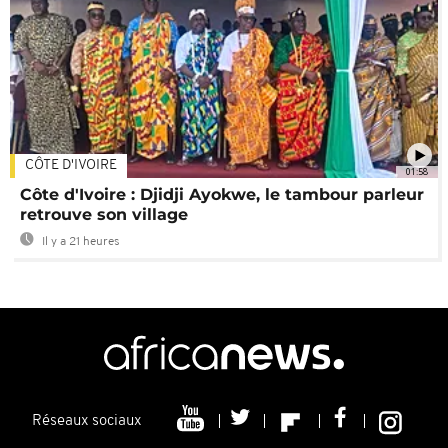
CÔTE D'IVOIRE
01:58
Côte d'Ivoire : Djidji Ayokwe, le tambour parleur
retrouve son village
Il y a 21 heures
Réseaux sociaux