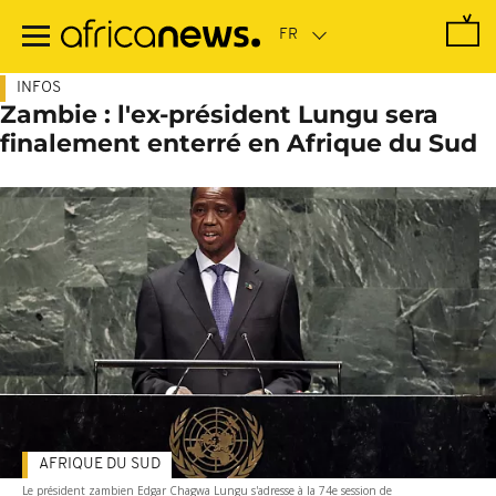
Passer
au
contenu
principal
INFOS
Zambie : l'ex-président Lungu sera
finalement enterré en Afrique du Sud
AFRIQUE DU SUD
Le président zambien Edgar Chagwa Lungu s'adresse à la 74e session de